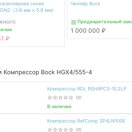
капиллярная синяя
Чиллер Bock
 DN2（2.6 мм х 5.8 мм)
Предварительный зак
 KH001S
личии
1 000 000
41
и Компрессор Bock HGX4/555-4
Компрессор RDL RSH4PCS-10.2LP
(0)
В наличии
Компрессор RefComp SP4LN100E
(0)