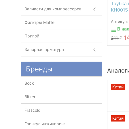
Трубка 
Запчасти для компрессоров
KH001S
Артикул:
Фильтры Mahle
В на
Припой
1
211
Запорная арматура
Бренды
Аналог
Bock
Китай
Bitzer
Frascold
Китай
Гринкул инжиниринг