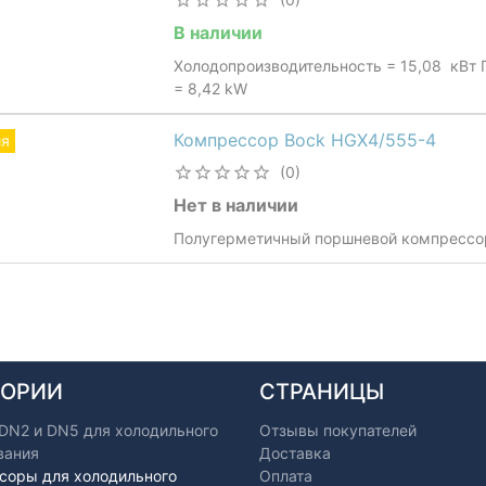
В наличии
Холодопроизводительность = 15,08 кВт 
= 8,42 kW
Компрессор Bock HGX4/555-4
ия
(0)
Нет в наличии
Полугерметичный поршневой компрессо
ГОРИИ
СТРАНИЦЫ
 DN2 и DN5 для холодильного
Отзывы покупателей
вания
Доставка
соры для холодильного
Оплата