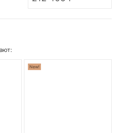
ают:
New!