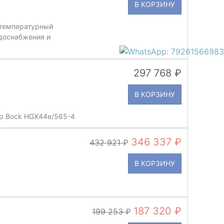
В КОРЗИНУ
отемпературный
доснабжения и
297 768
В КОРЗИНУ
р Bock HGX44e/565-4
346 337
432 921
В КОРЗИНУ
187 320
199 253