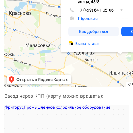
Заезд через КПП (карту можно вращать):
Фригорус
Промышленное холодильное оборудование в Москве и Московской
Производственное предприятие в Москве и Московской области
области