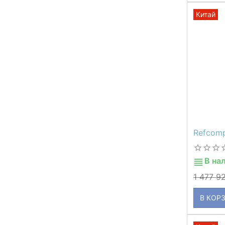
Китай
Refcom
В на
1 477 9
В КОР