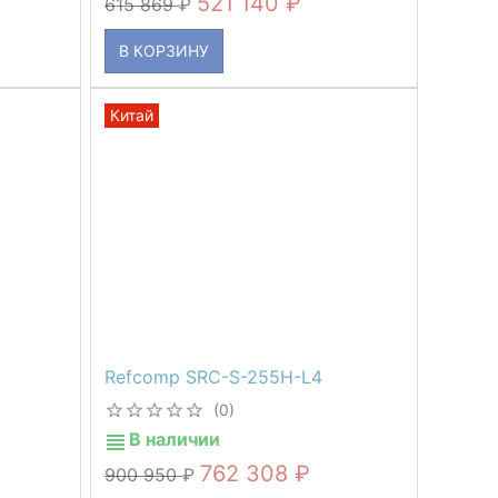
521 140
615 869
В КОРЗИНУ
Китай
Refcomp SRC-S-255H-L4
(0)
В наличии
762 308
900 950