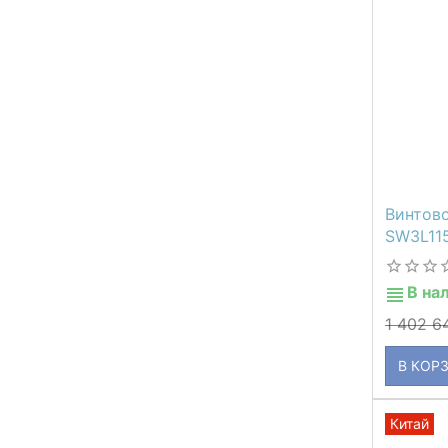
Винтов
SW3L11
В на
1 402 
В КОР
Китай