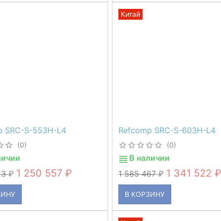
Китай
p SRC-S-553H-L4
Refcomp SRC-S-603H-L4
(0)
(0)
личии
В наличии
1 250 557
1 341 522
23
1 585 467
ЗИНУ
В КОРЗИНУ