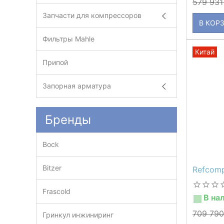
579 93
Запчасти для компрессоров
В КОР
Фильтры Mahle
Китай
Припой
Запорная арматура
Бренды
Bock
Bitzer
Refcom
Frascold
В на
709 79
Гринкул инжиниринг