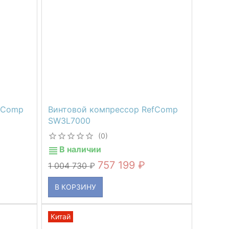
fComp
Винтовой компрессор RefComp
SW3L7000
(0)
В наличии
757 199
1 004 730
В КОРЗИНУ
Китай