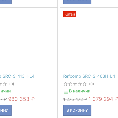
Китай
p SRC-S-413H-L4
Refcomp SRC-S-463H-L4
(0)
(0)
личии
В наличии
980 353
1 079 294
07
1 275 472
ЗИНУ
В КОРЗИНУ