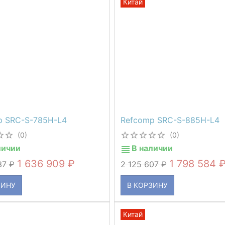
Китай
p SRC-S-785H-L4
Refcomp SRC-S-885H-L4
(0)
(0)
личии
В наличии
1 636 909
1 798 584
37
2 125 607
ЗИНУ
В КОРЗИНУ
Китай