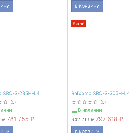
ЗИНУ
В КОРЗИНУ
Китай
p SRC-S-285H-L4
Refcomp SRC-S-305H-L4
(0)
(0)
личии
В наличии
781 755
797 618
3
942 713
ЗИНУ
В КОРЗИНУ