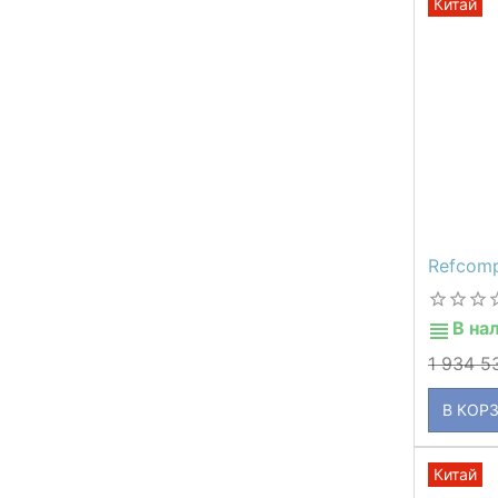
Китай
Refcom
В на
1 934 5
В КОР
Китай