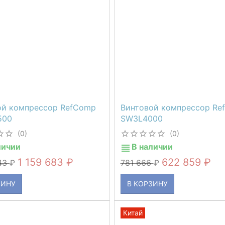
ой компрессор RefComp
Винтовой компрессор Re
500
SW3L4000
(0)
(0)
личии
В наличии
1 159 683
622 859
643
781 666
ЗИНУ
В КОРЗИНУ
Китай