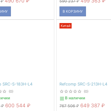
490 670
499 363
1
590 237
ЗИНУ
В КОРЗИНУ
Китай
p SRC-S-183H-L4
Refcomp SRC-S-213H-L4
(0)
(0)
личии
В наличии
600 544
649 387
0
767 506