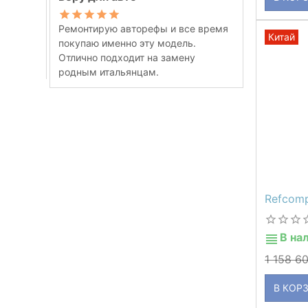
Ремонтирую авторефы и все время
Китай
покупаю именно эту модель.
Отлично подходит на замену
родным итальянцам.
Refcom
В на
1 158 6
В КОР