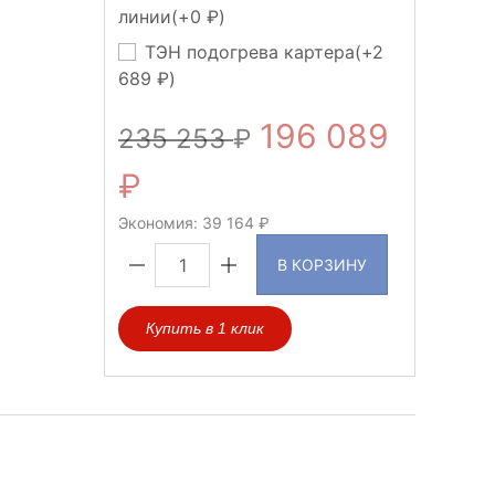
линии(+
0
)
ТЭН подогрева картера(+
2
689
)
196 089
235 253
Экономия:
39 164
В КОРЗИНУ
Купить в 1 клик