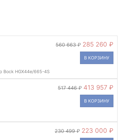
285 260
560 663
В КОРЗИНУ
р Bock HGX44e/665-4S
413 957
517 446
В КОРЗИНУ
223 000
230 499