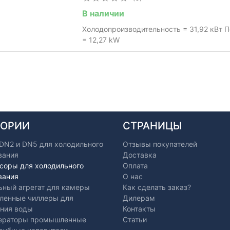
В наличии
Холодопроизводительность = 31,92 кВт 
= 12,27 kW
ГОРИИ
СТРАНИЦЫ
 DN2 и DN5 для холодильного
Отзывы покупателей
вания
Доставка
соры для холодильного
Оплата
вания
О нас
ьный агрегат для камеры
Как сделать заказ?
енные чиллеры для
Дилерам
ния воды
Контакты
ераторы промышленные
Статьи