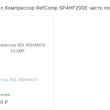
 с Компрессор RefComp SP4HF200E часто по
ссор RDL RSH4NCS-
личии
38