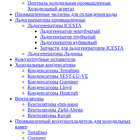
Централь холодильная промышленная.
Холодильный агрегат
Промышленные чиллеры для охлаждения воды
Льдогенераторы промышленные
Льдогенераторы ICESTA
Льдогенератор чешуйчатый
Льдогенератор трубчатый
Льдогенератор кубиковый
Запчасти для льдогенераторов ICESTA
Льдогенераторы Льдинка
Кожухотрубные испарители
Холодильные конденсаторы
Конденсаторы Terrafrigo
Конденсаторы SEST-LU-VE
Конденсаторы Guentner
Конденсаторы Lloyd
Конденсаторы Heatcraft
Вентиляторы
Вентиляторы ebm-papst
Вентиляторы Ziehl-Abegg
Вентиляторы Китай
Промышленный воздухоохладитель для холодильных
камер
Terrafrigo
Guentner