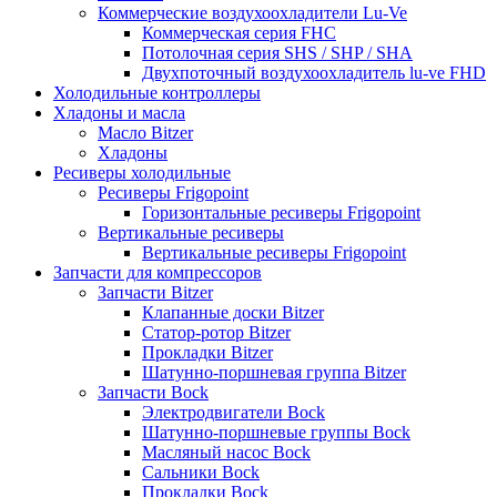
Коммерческие воздухоохладители Lu-Ve
Коммерческая серия FHC
Потолочная серия SHS / SHP / SHA
Двухпоточный воздухоохладитель lu-ve FHD
Холодильные контроллеры
Хладоны и масла
Масло Bitzer
Хладоны
Ресиверы холодильные
Ресиверы Frigopoint
Горизонтальные ресиверы Frigopoint
Вертикальные ресиверы
Вертикальные ресиверы Frigopoint
Запчасти для компрессоров
Запчасти Bitzer
Клапанные доски Bitzer
Статор-ротор Bitzer
Прокладки Bitzer
Шатунно-поршневая группа Bitzer
Запчасти Bock
Электродвигатели Bock
Шатунно-поршневые группы Bock
Масляный насос Bock
Сальники Bock
Прокладки Bock