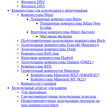
Фитинги DN2
Фитинги DN5
Компрессоры для холодильного оборудования
Компрессоры Bitzer
Поршневые компрессора Bitzer
Поршневые компрессоры Bitzer New
Ecoline
Винтовые компрессоры Bitzer (Битцер)
Масляные фильтры
Полугерметичные холодильные компрессоры Bock
Холодильные компрессоры Frascold (Фрасколд)
Холодильные компрессоры Dorin
Компрессоры RefComp
Винтовые компрессоры Hanbell
Холодильные компрессоры Daming (DMZL)
Компрессоры RDL
Герметичный компрессор Maneurop
Компрессоры Maneurop MTZ (R404/R507)
Компрессоры Maneurop MT (R22)
Компрессор Copeland
Холодильный агрегат для камеры
Для экономных
Среднетемпературные холодильные агрегаты
Низкотемпературные холодильные централи на
базе компрессора bitzer