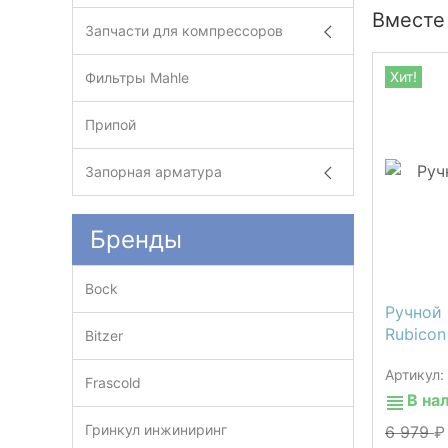
Вместе
Запчасти для компрессоров
Хит!
Фильтры Mahle
Припой
Запорная арматура
Бренды
Bock
Ручной 
Rubicon
Bitzer
Артикул
Frascold
В на
Гринкул инжиниринг
6 979