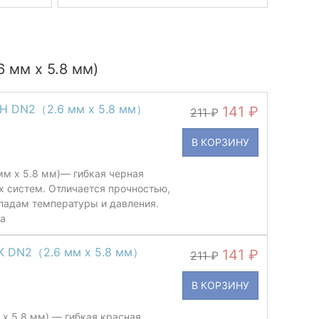
 мм х 5.8 мм)
CH DN2（2.6 мм х 5.8 мм）
141
211
В КОРЗИНУ
м х 5.8 мм)— гибкая черная
х систем. Отличается прочностью,
падам температуры и давления.
ла
1K DN2（2.6 мм х 5.8 мм）
141
211
В КОРЗИНУ
 х 5.8 мм) — гибкая красная