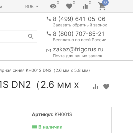
0
0
0
0
и
RUB
8 (499) 641-05-06
Заказать обратный звонок
8 (800) 707-85-21
Бесплатно по всей России
zakaz@frigorus.ru
Почта для ваших заявок
ярная синяя KH001S DN2（2.6 мм х 5.8 мм)
1S DN2（2.6 мм х
Артикул:
KH001S
В наличии