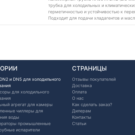
трубка для холодильных и климатически
герметичностью и устойчивостью к пере
Подходит для подачи хладагентов и мас
ГОРИИ
СТРАНИЦЫ
 DN2 и DN5 для холодильного
Отзывы покупателей
вания
Доставка
соры для холодильного
Оплата
вания
О нас
ьный агрегат для камеры
Как сделать заказ?
енные чиллеры для
Дилерам
ния воды
Контакты
ераторы промышленные
Статьи
рубные испарители