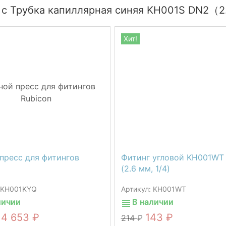
 с Трубка капиллярная синяя KH001S DN2（2.6
Хит!
пресс для фитингов
Фитинг угловой KH001WT
(2.6 мм, 1/4)
: KH001KYQ
Артикул: KH001WT
личии
В наличии
4 653
143
214