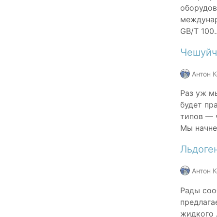
оборудов
междунар
GB/T 100.
Чешуйч
Антон 
Раз уж м
будет пр
типов — 
Мы начне
Льдоге
Антон 
Рады соо
предлага
жидкого 