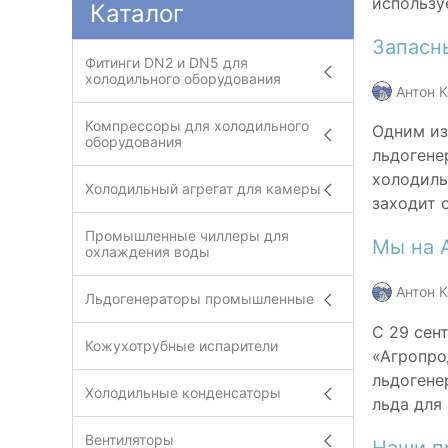
использу
Каталог
Запасн
Фитинги DN2 и DN5 для
холодильного оборудования
Антон 
Компрессоры для холодильного
Одним из
оборудования
льдогене
холодиль
Холодильный агрегат для камеры
заходит о
Промышленные чиллеры для
Мы на
охлаждения воды
Антон 
Льдогенераторы промышленные
С 29 сен
Кожухотрубные испарители
«Агропро
льдогене
Холодильные конденсаторы
льда для
Вентиляторы