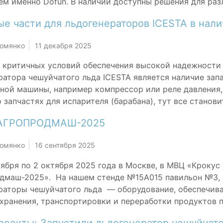
ем именно Dofun. В наличии доступны решения для раз
ые части для льдогенераторов ICESTA в нал
Комянко
11 декабря 2025
 критичных условий обеспечения высокой надежности
ратора чешуйчатого льда ICESTA является наличие запа
ной машины, например компрессор или реле давления, 
 запчастях для испарителя (барабана), тут все становит
 АГРОПРОДМАШ-2025
Комянко
16 сентября 2025
тября по 2 октября 2025 года в Москве, в МВЦ «Кроку
дмаш-2025». На нашем стенде №15А015 павильон №3
раторы чешуйчатого льда — оборудование, обеспечив
 хранения, транспортировки и переработки продуктов пи