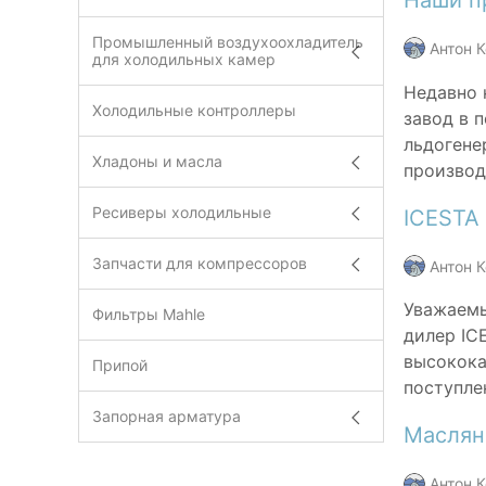
Наши п
Промышленный воздухоохладитель
Антон 
для холодильных камер
Недавно 
Холодильные контроллеры
завод в 
льдогене
Хладоны и масла
производ
Ресиверы холодильные
ICESTA 
Запчасти для компрессоров
Антон 
Уважаемы
Фильтры Mahle
дилер IC
высокока
Припой
поступле
Запорная арматура
Маслян
Антон 