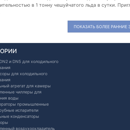
ительностью в 1 тонну чешуйчатого льда в сутки. Приг
.
ПОКАЗАТЬ БОЛЕЕ РАННИЕ
ГОРИИ
 DN2 и DN5 для холодильного
вания
соры для холодильного
вания
ьный агрегат для камеры
енные чиллеры для
ния воды
ераторы промышленные
рубные испарители
ьные конденсаторы
торы
енный воздухоохладитель