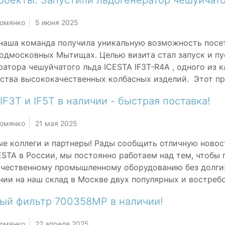
роекты: Запустили льдогенератор чешуйчато
Комянко
5 июня 2025
наша команда получила уникальную возможность посе
подмосковных Мытищах. Целью визита стал запуск и 
ратора чешуйчатого льда ICESTA IF3T-R4A , одного из 
ства высококачественных колбасных изделий. Этот про
IF3T и IF5T в наличии - быстрая поставка!
Комянко
21 мая 2025
е коллеги и партнеры! Рады сообщить отличную новос
ESTA в России, мы постоянно работаем над тем, чтобы 
чественному промышленному оборудованию без долгих
нии на наш склад в Москве двух популярных и востреб
ый фильтр 700358MP в наличии!
Комянко
22 апреля 2025