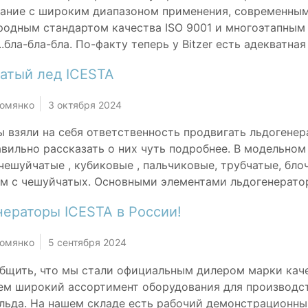
ание c широким диапазоном применения, современным
одным стандартом качества ISO 9001 и многоэтапным
..бла-бла-бла. По-факту теперь у Bitzer есть адекватна
атый лед ICESTA
Комянко
3 октября 2024
ы взяли на себя ответственность продвигать льдогенер
авильно рассказать о них чуть подробнее. В модельно
чешуйчатые , кубиковые , пальчиковые, трубчатые, бл
м с чешуйчатых. Основными элементами льдогенератора
нераторы ICESTA в России!
Комянко
5 сентября 2024
бщить, что мы стали официальным дилером марки каче
ем широкий ассортимент оборудования для производств
льда. На нашем складе есть рабочий демонстрационны