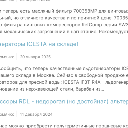
и теперь есть масляный фильтр 700358MP для винтовы
ьный, но отличного качества и по приятной цене. 700
о фильтра винтовых компрессоров RefComp серии SW3
я механических загрязнений в нагнетание. Рекомендует
нераторы ICESTA на складе!
Комянко
20 января 2025
ообщить, что теперь качественные льдогенераторы ICE
нашего склада в Москве. Сейчас в свободной продаже
раторов для пресной воды: ICESTA IF3T-R4A - льдогене
снование из нержавеющей стали, барабан из...
соры RDL - недорогая (но достойная) альтер
Комянко
11 декабря 2024
 нас можно приобрести полугерметичные поршневые к