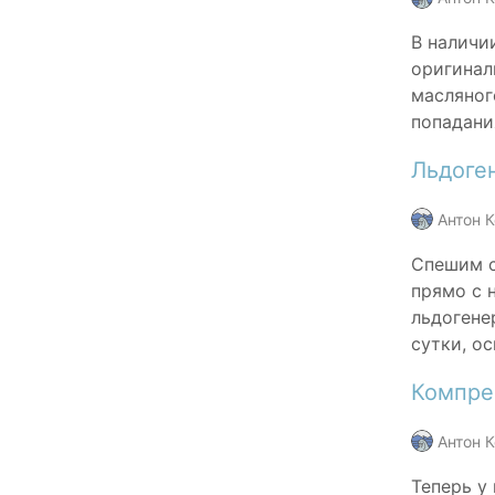
В наличи
оригинал
масляног
попадани
Льдоге
Антон 
Спешим с
прямо с 
льдогене
сутки, о
Компрес
Антон 
Теперь у