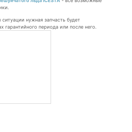
чешуйчатого льда ICESTA
- все возможные
ики.
й ситуации нужная запчасть будет
х гарантийного периода или после него.