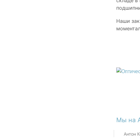
складе в
подшипни
Наши зак
моментал
Мы на
Антон 