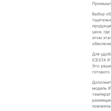
Промышле
Выбор об
тщательн
продукци
цехе, гд
этом эта
обеспече
Для удоб
ICESTA I
Это реше
готового 
Дополнит
модель I
температ
размещен
повлияла