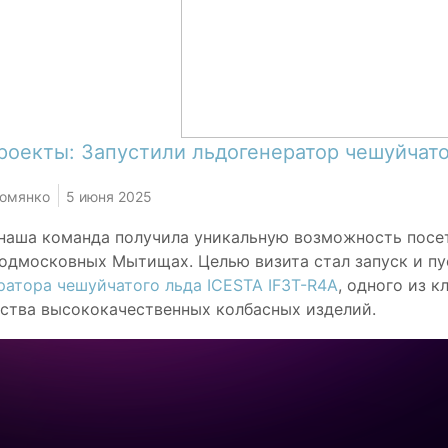
роекты: Запустили льдогенератор чешуйчато
Комянко
5 июня 2025
наша команда получила уникальную возможность посе
подмосковных Мытищах. Целью визита стал запуск и п
ратора чешуйчатого льда ICESTA IF3T-R4A
, одного из 
ства высококачественных колбасных изделий.