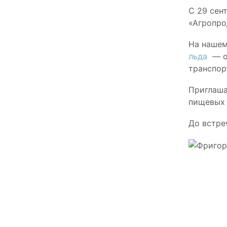
С 29 сен
«Агропр
На нашем
льда
— об
транспор
Приглаша
пищевых 
До встре