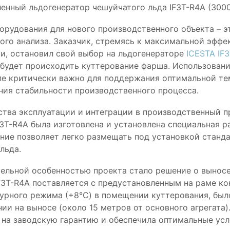
нный льдогенератор чешуйчатого льда IF3T-R4A (3000
орудования для нового производственного объекта – э
ого анализа. Заказчик, стремясь к максимальной эффе
и, остановил свой выбор на льдогенераторе
ICESTA IF
е будет происходить куттерование фарша. Использован
пе критически важно для поддержания оптимальной те
ния стабильности производственного процесса.
ства эксплуатации и интеграции в производственный 
F3T-R4A была изготовлена и установлена специальная 
ние позволяет легко размещать под установкой станда
льда.
ельной особенностью проекта стало решение о выносе 
F3T-R4A поставляется с предустановленным на раме к
урного режима (+8°C) в помещении куттерования, был
ии на выносе (около 15 метров от основного агрегата)
 на заводскую гарантию и обеспечила оптимальные усл