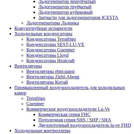
Льдогенератор чешуйчатый
Льдогенератор трубчатый
Льдогенератор кубиковый
Запчасти для льдогенераторов ICESTA
Льдогенераторы Льдинка
Кожухотрубные испарители
Холодильные конденсаторы
Конденсаторы Terrafrigo
Конденсаторы SEST-LU-VE
Конденсаторы Guentner
Конденсаторы Lloyd
Конденсаторы Heatcraft
Вентиляторы
Вентиляторы ebm-papst
Вентиляторы Ziehl-Abegg
Вентиляторы Китай
Промышленный воздухоохладитель для холодильных
камер
Terrafrigo
Guentner
Коммерческие воздухоохладители Lu-Ve
Коммерческая серия FHC
Потолочная серия SHS / SHP / SHA
Двухпоточный воздухоохладитель lu-ve FHD
Холодильные контроллеры