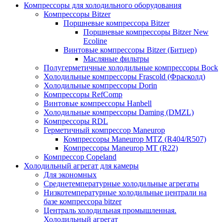
Компрессоры для холодильного оборудования
Компрессоры Bitzer
Поршневые компрессора Bitzer
Поршневые компрессоры Bitzer New
Ecoline
Винтовые компрессоры Bitzer (Битцер)
Масляные фильтры
Полугерметичные холодильные компрессоры Bock
Холодильные компрессоры Frascold (Фрасколд)
Холодильные компрессоры Dorin
Компрессоры RefComp
Винтовые компрессоры Hanbell
Холодильные компрессоры Daming (DMZL)
Компрессоры RDL
Герметичный компрессор Maneurop
Компрессоры Maneurop MTZ (R404/R507)
Компрессоры Maneurop MT (R22)
Компрессор Copeland
Холодильный агрегат для камеры
Для экономных
Среднетемпературные холодильные агрегаты
Низкотемпературные холодильные централи на
базе компрессора bitzer
Централь холодильная промышленная.
Холодильный агрегат