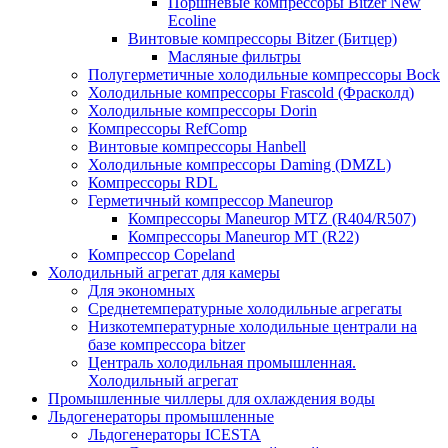
Поршневые компрессоры Bitzer New
Ecoline
Винтовые компрессоры Bitzer (Битцер)
Масляные фильтры
Полугерметичные холодильные компрессоры Bock
Холодильные компрессоры Frascold (Фрасколд)
Холодильные компрессоры Dorin
Компрессоры RefComp
Винтовые компрессоры Hanbell
Холодильные компрессоры Daming (DMZL)
Компрессоры RDL
Герметичный компрессор Maneurop
Компрессоры Maneurop MTZ (R404/R507)
Компрессоры Maneurop MT (R22)
Компрессор Copeland
Холодильный агрегат для камеры
Для экономных
Среднетемпературные холодильные агрегаты
Низкотемпературные холодильные централи на
базе компрессора bitzer
Централь холодильная промышленная.
Холодильный агрегат
Промышленные чиллеры для охлаждения воды
Льдогенераторы промышленные
Льдогенераторы ICESTA