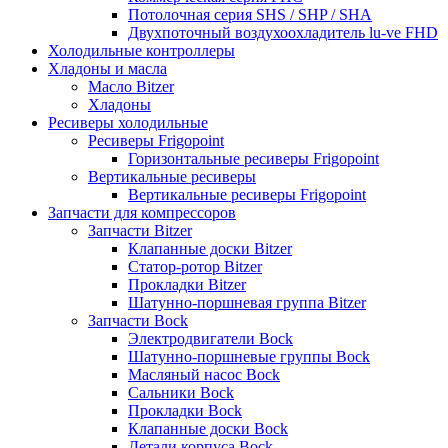
Потолочная серия SHS / SHP / SHA
Двухпоточный воздухоохладитель lu-ve FHD
Холодильные контроллеры
Хладоны и масла
Масло Bitzer
Хладоны
Ресиверы холодильные
Ресиверы Frigopoint
Горизонтальные ресиверы Frigopoint
Вертикальные ресиверы
Вертикальные ресиверы Frigopoint
Запчасти для компрессоров
Запчасти Bitzer
Клапанные доски Bitzer
Статор-ротор Bitzer
Прокладки Bitzer
Шатунно-поршневая группа Bitzer
Запчасти Bock
Электродвигатели Bock
Шатунно-поршневые группы Bock
Масляный насос Bock
Сальники Bock
Прокладки Bock
Клапанные доски Bock
Детали корпуса Bock