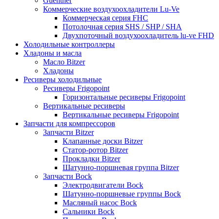
Guentner
Коммерческие воздухоохладители Lu-Ve
Коммерческая серия FHC
Потолочная серия SHS / SHP / SHA
Двухпоточный воздухоохладитель lu-ve FHD
Холодильные контроллеры
Хладоны и масла
Масло Bitzer
Хладоны
Ресиверы холодильные
Ресиверы Frigopoint
Горизонтальные ресиверы Frigopoint
Вертикальные ресиверы
Вертикальные ресиверы Frigopoint
Запчасти для компрессоров
Запчасти Bitzer
Клапанные доски Bitzer
Статор-ротор Bitzer
Прокладки Bitzer
Шатунно-поршневая группа Bitzer
Запчасти Bock
Электродвигатели Bock
Шатунно-поршневые группы Bock
Масляный насос Bock
Сальники Bock