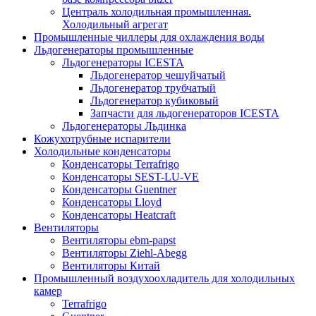
Централь холодильная промышленная.
Холодильный агрегат
Промышленные чиллеры для охлаждения воды
Льдогенераторы промышленные
Льдогенераторы ICESTA
Льдогенератор чешуйчатый
Льдогенератор трубчатый
Льдогенератор кубиковый
Запчасти для льдогенераторов ICESTA
Льдогенераторы Льдинка
Кожухотрубные испарители
Холодильные конденсаторы
Конденсаторы Terrafrigo
Конденсаторы SEST-LU-VE
Конденсаторы Guentner
Конденсаторы Lloyd
Конденсаторы Heatcraft
Вентиляторы
Вентиляторы ebm-papst
Вентиляторы Ziehl-Abegg
Вентиляторы Китай
Промышленный воздухоохладитель для холодильных
камер
Terrafrigo