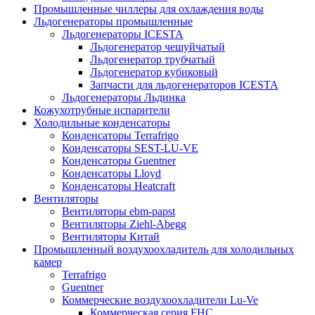
Промышленные чиллеры для охлаждения воды
Льдогенераторы промышленные
Льдогенераторы ICESTA
Льдогенератор чешуйчатый
Льдогенератор трубчатый
Льдогенератор кубиковый
Запчасти для льдогенераторов ICESTA
Льдогенераторы Льдинка
Кожухотрубные испарители
Холодильные конденсаторы
Конденсаторы Terrafrigo
Конденсаторы SEST-LU-VE
Конденсаторы Guentner
Конденсаторы Lloyd
Конденсаторы Heatcraft
Вентиляторы
Вентиляторы ebm-papst
Вентиляторы Ziehl-Abegg
Вентиляторы Китай
Промышленный воздухоохладитель для холодильных
камер
Terrafrigo
Guentner
Коммерческие воздухоохладители Lu-Ve
Коммерческая серия FHC