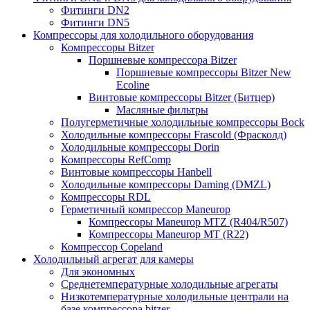
Фитинги DN2
Фитинги DN5
Компрессоры для холодильного оборудования
Компрессоры Bitzer
Поршневые компрессора Bitzer
Поршневые компрессоры Bitzer New
Ecoline
Винтовые компрессоры Bitzer (Битцер)
Масляные фильтры
Полугерметичные холодильные компрессоры Bock
Холодильные компрессоры Frascold (Фрасколд)
Холодильные компрессоры Dorin
Компрессоры RefComp
Винтовые компрессоры Hanbell
Холодильные компрессоры Daming (DMZL)
Компрессоры RDL
Герметичный компрессор Maneurop
Компрессоры Maneurop MTZ (R404/R507)
Компрессоры Maneurop MT (R22)
Компрессор Copeland
Холодильный агрегат для камеры
Для экономных
Среднетемпературные холодильные агрегаты
Низкотемпературные холодильные централи на
базе компрессора bitzer