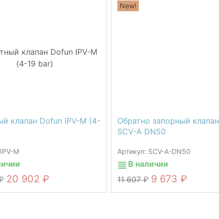
New!
й клапан Dofun IPV-M (4-
Обратно запорный клапан
SCV-A DN50
 IPV-M
Артикул: SCV-A-DN50
личии
В наличии
20 902
9 673
11 607