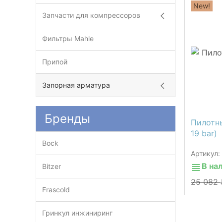
New!
Запчасти для компрессоров
Фильтры Mahle
Припой
Запорная арматура
Бренды
Пилотны
19 bar)
Bock
Артикул:
В на
Bitzer
25 082
Frascold
Гринкул инжиниринг