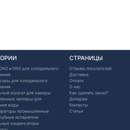
ГОРИИ
СТРАНИЦЫ
 DN2 и DN5 для холодильного
Отзывы покупателей
вания
Доставка
соры для холодильного
Оплата
вания
О нас
ьный агрегат для камеры
Как сделать заказ?
енные чиллеры для
Дилерам
ния воды
Контакты
ераторы промышленные
Статьи
рубные испарители
ьные конденсаторы
торы