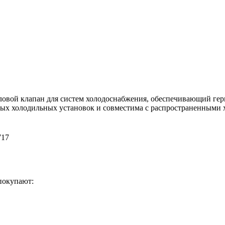
вой клапан для систем холодоснабжения, обеспечивающий герм
х холодильных установок и совместима с распространенными х
717
покупают: