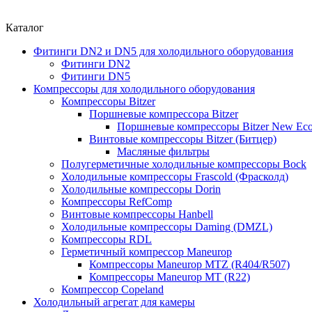
Каталог
Фитинги DN2 и DN5 для холодильного оборудования
Фитинги DN2
Фитинги DN5
Компрессоры для холодильного оборудования
Компрессоры Bitzer
Поршневые компрессора Bitzer
Поршневые компрессоры Bitzer New Eco
Винтовые компрессоры Bitzer (Битцер)
Масляные фильтры
Полугерметичные холодильные компрессоры Bock
Холодильные компрессоры Frascold (Фрасколд)
Холодильные компрессоры Dorin
Компрессоры RefComp
Винтовые компрессоры Hanbell
Холодильные компрессоры Daming (DMZL)
Компрессоры RDL
Герметичный компрессор Maneurop
Компрессоры Maneurop MTZ (R404/R507)
Компрессоры Maneurop MT (R22)
Компрессор Copeland
Холодильный агрегат для камеры