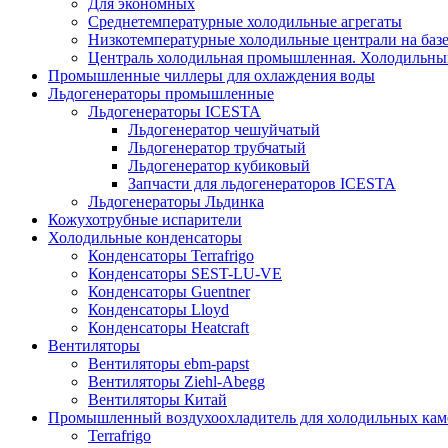
Для экономных
Среднетемпературные холодильные агрегаты
Низкотемпературные холодильные централи на базе 
Централь холодильная промышленная. Холодильный
Промышленные чиллеры для охлаждения воды
Льдогенераторы промышленные
Льдогенераторы ICESTA
Льдогенератор чешуйчатый
Льдогенератор трубчатый
Льдогенератор кубиковый
Запчасти для льдогенераторов ICESTA
Льдогенераторы Льдинка
Кожухотрубные испарители
Холодильные конденсаторы
Конденсаторы Terrafrigo
Конденсаторы SEST-LU-VE
Конденсаторы Guentner
Конденсаторы Lloyd
Конденсаторы Heatcraft
Вентиляторы
Вентиляторы ebm-papst
Вентиляторы Ziehl-Abegg
Вентиляторы Китай
Промышленный воздухоохладитель для холодильных кам
Terrafrigo