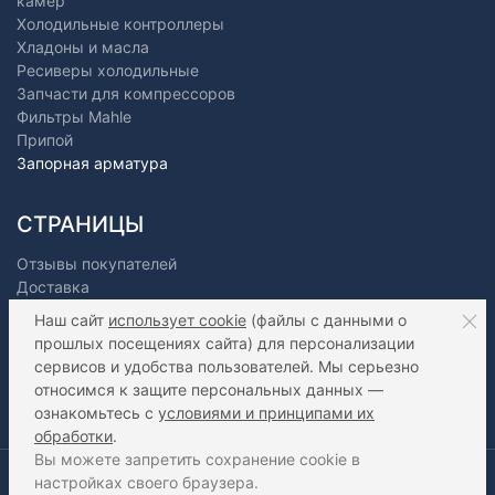
камер
Холодильные контроллеры
Хладоны и масла
Ресиверы холодильные
Запчасти для компрессоров
Фильтры Mahle
Припой
Запорная арматура
СТРАНИЦЫ
Отзывы покупателей
Доставка
Оплата
Наш сайт
использует cookie
(файлы с данными о
О нас
прошлых посещениях сайта) для персонализации
Как сделать заказ?
сервисов и удобства пользователей. Мы серьезно
Дилерам
относимся к защите персональных данных —
Контакты
ознакомьтесь с
условиями и принципами их
Статьи
обработки
.
Вы можете запретить сохранение cookie в
2016-2026 ООО "Фригорус" - Холодильное оборудование
настройках своего браузера.