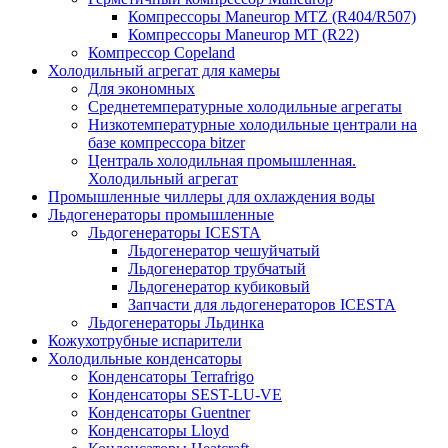
Компрессоры Maneurop MTZ (R404/R507)
Компрессоры Maneurop MT (R22)
Компрессор Copeland
Холодильный агрегат для камеры
Для экономных
Среднетемпературные холодильные агрегаты
Низкотемпературные холодильные централи на
базе компрессора bitzer
Централь холодильная промышленная.
Холодильный агрегат
Промышленные чиллеры для охлаждения воды
Льдогенераторы промышленные
Льдогенераторы ICESTA
Льдогенератор чешуйчатый
Льдогенератор трубчатый
Льдогенератор кубиковый
Запчасти для льдогенераторов ICESTA
Льдогенераторы Льдинка
Кожухотрубные испарители
Холодильные конденсаторы
Конденсаторы Terrafrigo
Конденсаторы SEST-LU-VE
Конденсаторы Guentner
Конденсаторы Lloyd