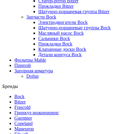
Статор-ротор Bitzer
Прокладки Bitzer
Шатунно-поршневая группа Bitzer
Запчасти Bock
Электродвигатели Bock
Шатунно-поршневые группы Bock
Масляный насос Bock
Сальники Bock
Прокладки Bock
Клапанные доски Bock
Детали корпуса Bock
Фильтры Mahle
Припой
Запорная арматура
Dofun
Бренды
Bock
Bitzer
Frascold
Гринкул инжиниринг
Guentner
Copeland
Maneurop