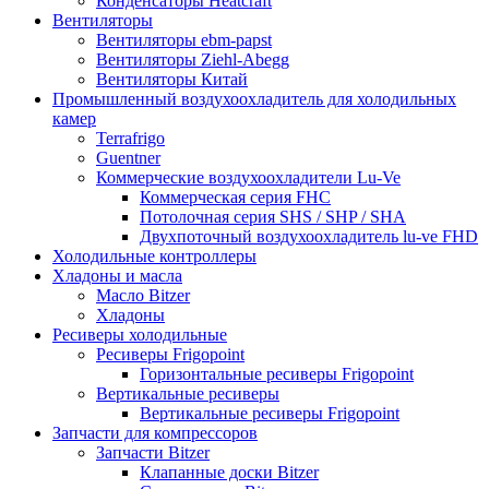
Конденсаторы Heatcraft
Вентиляторы
Вентиляторы ebm-papst
Вентиляторы Ziehl-Abegg
Вентиляторы Китай
Промышленный воздухоохладитель для холодильных
камер
Terrafrigo
Guentner
Коммерческие воздухоохладители Lu-Ve
Коммерческая серия FHC
Потолочная серия SHS / SHP / SHA
Двухпоточный воздухоохладитель lu-ve FHD
Холодильные контроллеры
Хладоны и масла
Масло Bitzer
Хладоны
Ресиверы холодильные
Ресиверы Frigopoint
Горизонтальные ресиверы Frigopoint
Вертикальные ресиверы
Вертикальные ресиверы Frigopoint
Запчасти для компрессоров
Запчасти Bitzer
Клапанные доски Bitzer