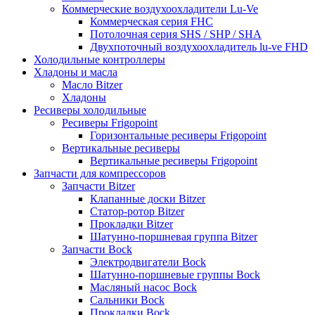
Коммерческие воздухоохладители Lu-Ve
Коммерческая серия FHC
Потолочная серия SHS / SHP / SHA
Двухпоточный воздухоохладитель lu-ve FHD
Холодильные контроллеры
Хладоны и масла
Масло Bitzer
Хладоны
Ресиверы холодильные
Ресиверы Frigopoint
Горизонтальные ресиверы Frigopoint
Вертикальные ресиверы
Вертикальные ресиверы Frigopoint
Запчасти для компрессоров
Запчасти Bitzer
Клапанные доски Bitzer
Статор-ротор Bitzer
Прокладки Bitzer
Шатунно-поршневая группа Bitzer
Запчасти Bock
Электродвигатели Bock
Шатунно-поршневые группы Bock
Масляный насос Bock
Сальники Bock
Прокладки Bock