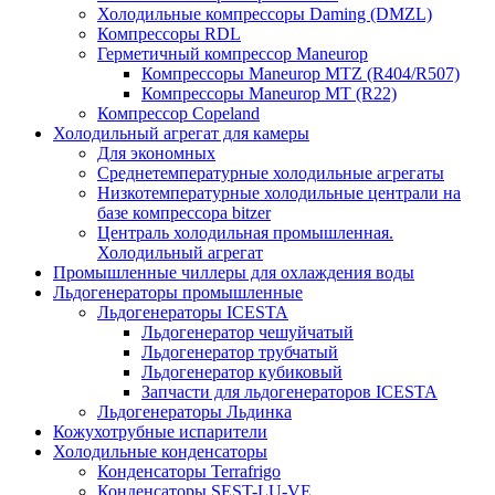
Холодильные компрессоры Daming (DMZL)
Компрессоры RDL
Герметичный компрессор Maneurop
Компрессоры Maneurop MTZ (R404/R507)
Компрессоры Maneurop MT (R22)
Компрессор Copeland
Холодильный агрегат для камеры
Для экономных
Среднетемпературные холодильные агрегаты
Низкотемпературные холодильные централи на
базе компрессора bitzer
Централь холодильная промышленная.
Холодильный агрегат
Промышленные чиллеры для охлаждения воды
Льдогенераторы промышленные
Льдогенераторы ICESTA
Льдогенератор чешуйчатый
Льдогенератор трубчатый
Льдогенератор кубиковый
Запчасти для льдогенераторов ICESTA
Льдогенераторы Льдинка
Кожухотрубные испарители
Холодильные конденсаторы
Конденсаторы Terrafrigo
Конденсаторы SEST-LU-VE