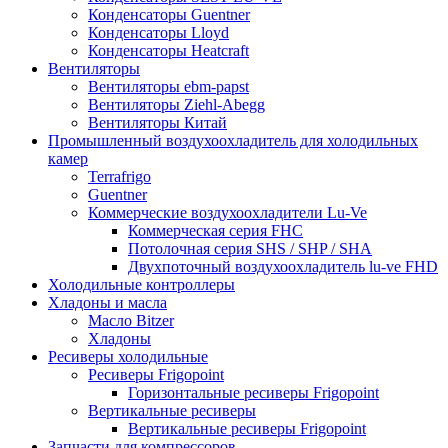
Конденсаторы Guentner
Конденсаторы Lloyd
Конденсаторы Heatcraft
Вентиляторы
Вентиляторы ebm-papst
Вентиляторы Ziehl-Abegg
Вентиляторы Китай
Промышленный воздухоохладитель для холодильных
камер
Terrafrigo
Guentner
Коммерческие воздухоохладители Lu-Ve
Коммерческая серия FHC
Потолочная серия SHS / SHP / SHA
Двухпоточный воздухоохладитель lu-ve FHD
Холодильные контроллеры
Хладоны и масла
Масло Bitzer
Хладоны
Ресиверы холодильные
Ресиверы Frigopoint
Горизонтальные ресиверы Frigopoint
Вертикальные ресиверы
Вертикальные ресиверы Frigopoint
Запчасти для компрессоров