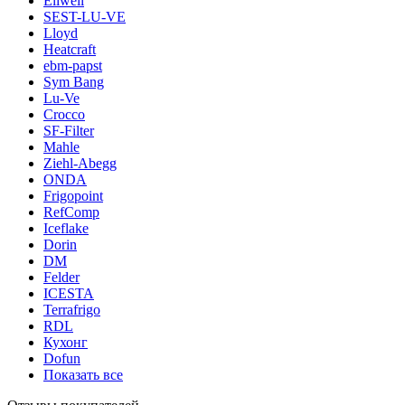
Eliwell
SEST-LU-VE
Lloyd
Heatcraft
ebm-papst
Sym Bang
Lu-Ve
Crocco
SF-Filter
Mahle
Ziehl-Abegg
ONDA
Frigopoint
RefComp
Iceflake
Dorin
DM
Felder
ICESTA
Terrafrigo
RDL
Кухонг
Dofun
Показать все