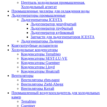
Централь холодильная промышленная.
Холодильный агрегат
Промышленные чиллеры для охлаждения воды
Льдогенераторы промышленные
Льдогенераторы ICESTA
Льдогенератор чешуйчатый
Льдогенератор трубчатый
Льдогенератор кубиковый
Запчасти для льдогенераторов ICESTA
Льдогенераторы Льдинка
Кожухотрубные испарители
Холодильные конденсаторы
Конденсаторы Terrafrigo
Конденсаторы SEST-LU-VE
Конденсаторы Guentner
Конденсаторы Lloyd
Конденсаторы Heatcraft
Вентиляторы
Вентиляторы ebm-papst
Вентиляторы Ziehl-Abegg
Вентиляторы Китай
Промышленный воздухоохладитель для холодильных
камер
Terrafrigo
Guentner