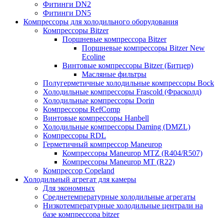
Фитинги DN2
Фитинги DN5
Компрессоры для холодильного оборудования
Компрессоры Bitzer
Поршневые компрессора Bitzer
Поршневые компрессоры Bitzer New
Ecoline
Винтовые компрессоры Bitzer (Битцер)
Масляные фильтры
Полугерметичные холодильные компрессоры Bock
Холодильные компрессоры Frascold (Фрасколд)
Холодильные компрессоры Dorin
Компрессоры RefComp
Винтовые компрессоры Hanbell
Холодильные компрессоры Daming (DMZL)
Компрессоры RDL
Герметичный компрессор Maneurop
Компрессоры Maneurop MTZ (R404/R507)
Компрессоры Maneurop MT (R22)
Компрессор Copeland
Холодильный агрегат для камеры
Для экономных
Среднетемпературные холодильные агрегаты
Низкотемпературные холодильные централи на
базе компрессора bitzer