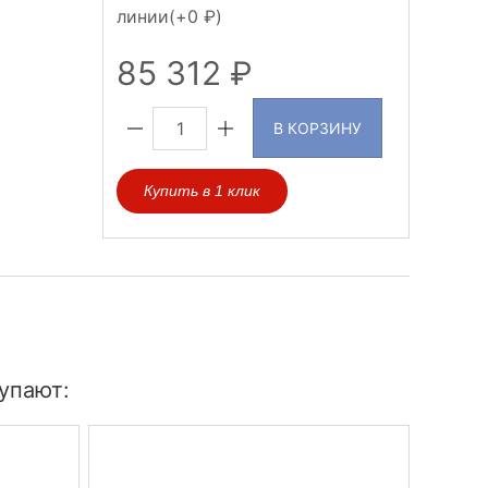
линии(+
0
)
85 312
В КОРЗИНУ
Купить в 1 клик
упают: