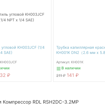
 угловой KH003JCF (1/4
Трубка капиллярная крас
/4 SAE)
KH001K DN2（2.6 мм х 5.
: KH003JCF
Артикул: KH001K
личии
В наличии
532
141
211
и Компрессор RDL RSH2DC-3.2MP