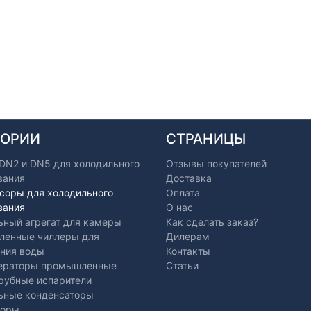
ГОРИИ
СТРАНИЦЫ
 DN2 и DN5 для холодильного
Отзывы покупателей
вания
Доставка
соры для холодильного
Оплата
вания
О нас
ьный агрегат для камеры
Как сделать заказ?
енные чиллеры для
Дилерам
ния воды
Контакты
ераторы промышленные
Статьи
рубные испарители
ьные конденсаторы
торы