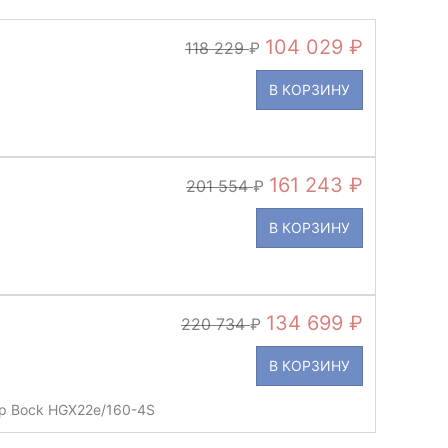
104 029
118 229
В КОРЗИНУ
161 243
201 554
В КОРЗИНУ
134 699
220 734
В КОРЗИНУ
р Bock HGX22e/160-4S