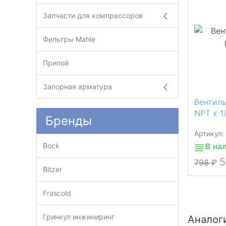
Запчасти для компрессоров
Фильтры Mahle
Припой
Запорная арматура
Вентиль
NPT х 1
Бренды
Артикул
Bock
В на
798
Bitzer
Frascold
Гринкул инжиниринг
Аналог