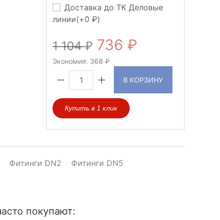
Доставка до ТК Деловые
линии(+
0
)
736
1 104
Экономия:
368
В КОРЗИНУ
Купить в 1 клик
Фитинги DN2
Фитинги DN5
асто покупают: