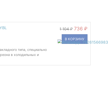
3YBL
736
1 104
В КОРЗИНУ
акладного типа, специально
реона в холодильных и