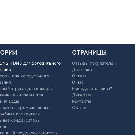
ГОРИИ
СТРАНИЦЫ
 DN2 и DN5 для холодильного
Отзывы покупателей
вания
Доставка
соры для холодильного
Оплата
вания
О нас
ьный агрегат для камеры
Как сделать заказ?
енные чиллеры для
Дилерам
ния воды
Контакты
ераторы промышленные
Статьи
рубные испарители
ьные конденсаторы
торы
енный воздухоохладитель