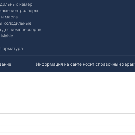
одильных камер
ьные контроллеры
 и масла
ы холодильные
и для компрессоров
 Mahle
я арматура
вание
Информация на сайте носит справочный характ