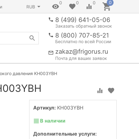
0
0
0
0
и
RUB
8 (499) 641-05-06
Заказать обратный звонок
8 (800) 707-85-21
Бесплатно по всей России
zakaz@frigorus.ru
Почта для ваших заявок
окого давления KH003YBH
KH003YBH
Артикул:
KH003YBH
В наличии
Дополнительные услуги: