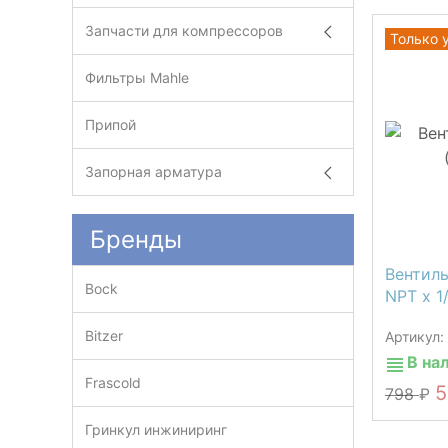
Запчасти для компрессоров
Только 
Фильтры Mahle
Припой
Запорная арматура
Бренды
Вентиль
Bock
NPT х 1
Bitzer
Артикул
В на
Frascold
798
Гринкул инжиниринг