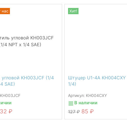
у нас
Хит!
 угловой KH003JCF (1/4
Штуцер U1-4A KH004CXY (
/4 SAE)
1/4)
: KH003JCF
Артикул: KH004CXY
личии
В наличии
532
85
127