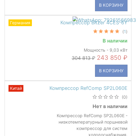
В КОРЗИНУ
Компрессор Bitzer 4CES-6Y
Германия
(
1
)
В наличии
Мощность - 9,03 кВт
243 850
304 813
В КОРЗИНУ
Компрессор RefComp SP2L060Е
Китай
(0)
Нет в наличии
Компрессор RefComp SP2L060E -
низкотемпературный поршневой
компрессор для систем
холодоснабжения.