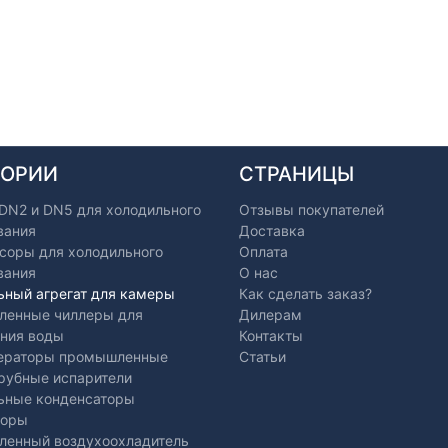
ГОРИИ
СТРАНИЦЫ
 DN2 и DN5 для холодильного
Отзывы покупателей
вания
Доставка
соры для холодильного
Оплата
вания
О нас
ьный агрегат для камеры
Как сделать заказ?
енные чиллеры для
Дилерам
ния воды
Контакты
ераторы промышленные
Статьи
рубные испарители
ьные конденсаторы
торы
енный воздухоохладитель