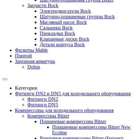
Запчасти Bock
Электродвигатели Bock
Шатунно-поршневые группы Bock
Масляный насос Bock
Сальники Bock
Прокладки Bock
Клапанные доски Bock
Детали корпуса Bock
Фильтры Mahle
Припой
Запорная арматура
Dofun
Категории
Фитинги DN2 и DN5 для холодильного оборудования
Фитинги DN2
Фитинги DN5
Компрессоры для холодильного оборудования
Компрессоры Bitzer
Поршневые компрессора Bitzer
Поршневые компрессоры Bitzer New
Ecoline
Винтовые компрессоры Bitzer (Битцер)