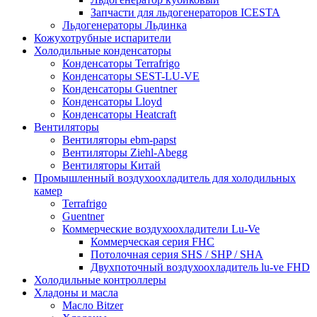
Запчасти для льдогенераторов ICESTA
Льдогенераторы Льдинка
Кожухотрубные испарители
Холодильные конденсаторы
Конденсаторы Terrafrigo
Конденсаторы SEST-LU-VE
Конденсаторы Guentner
Конденсаторы Lloyd
Конденсаторы Heatcraft
Вентиляторы
Вентиляторы ebm-papst
Вентиляторы Ziehl-Abegg
Вентиляторы Китай
Промышленный воздухоохладитель для холодильных
камер
Terrafrigo
Guentner
Коммерческие воздухоохладители Lu-Ve
Коммерческая серия FHC
Потолочная серия SHS / SHP / SHA
Двухпоточный воздухоохладитель lu-ve FHD
Холодильные контроллеры
Хладоны и масла
Масло Bitzer