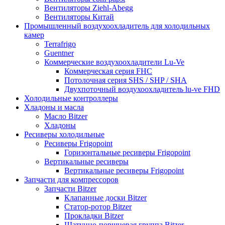
Вентиляторы Ziehl-Abegg
Вентиляторы Китай
Промышленный воздухоохладитель для холодильных
камер
Terrafrigo
Guentner
Коммерческие воздухоохладители Lu-Ve
Коммерческая серия FHC
Потолочная серия SHS / SHP / SHA
Двухпоточный воздухоохладитель lu-ve FHD
Холодильные контроллеры
Хладоны и масла
Масло Bitzer
Хладоны
Ресиверы холодильные
Ресиверы Frigopoint
Горизонтальные ресиверы Frigopoint
Вертикальные ресиверы
Вертикальные ресиверы Frigopoint
Запчасти для компрессоров
Запчасти Bitzer
Клапанные доски Bitzer
Статор-ротор Bitzer
Прокладки Bitzer
Шатунно-поршневая группа Bitzer