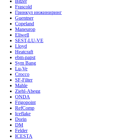
Bitzer
Frascold
Гринкул инжиниринг
Guentner
Copeland
Maneurop
Eliwell
SEST-LU-VE
Lloyd
Heatcraft
ebm-papst
Sym Bang
Lu-Ve
Crocco
SF-Filter
Mahle
Ziehl-Abegg
ONDA
Frigopoint
RefComp
Iceflake
Dorin
DM
Felder
ICESTA