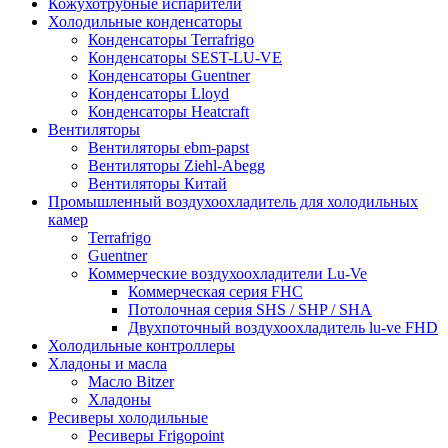
Кожухотрубные испарители
Холодильные конденсаторы
Конденсаторы Terrafrigo
Конденсаторы SEST-LU-VE
Конденсаторы Guentner
Конденсаторы Lloyd
Конденсаторы Heatcraft
Вентиляторы
Вентиляторы ebm-papst
Вентиляторы Ziehl-Abegg
Вентиляторы Китай
Промышленный воздухоохладитель для холодильных
камер
Terrafrigo
Guentner
Коммерческие воздухоохладители Lu-Ve
Коммерческая серия FHC
Потолочная серия SHS / SHP / SHA
Двухпоточный воздухоохладитель lu-ve FHD
Холодильные контроллеры
Хладоны и масла
Масло Bitzer
Хладоны
Ресиверы холодильные
Ресиверы Frigopoint