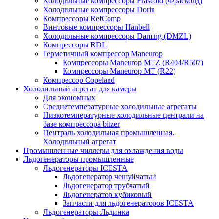
Холодильные компрессоры Frascold (Фрасколд)
Холодильные компрессоры Dorin
Компрессоры RefComp
Винтовые компрессоры Hanbell
Холодильные компрессоры Daming (DMZL)
Компрессоры RDL
Герметичный компрессор Maneurop
Компрессоры Maneurop MTZ (R404/R507)
Компрессоры Maneurop MT (R22)
Компрессор Copeland
Холодильный агрегат для камеры
Для экономных
Среднетемпературные холодильные агрегаты
Низкотемпературные холодильные централи на
базе компрессора bitzer
Централь холодильная промышленная.
Холодильный агрегат
Промышленные чиллеры для охлаждения воды
Льдогенераторы промышленные
Льдогенераторы ICESTA
Льдогенератор чешуйчатый
Льдогенератор трубчатый
Льдогенератор кубиковый
Запчасти для льдогенераторов ICESTA
Льдогенераторы Льдинка