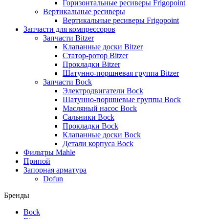
Горизонтальные ресиверы Frigopoint
Вертикальные ресиверы
Вертикальные ресиверы Frigopoint
Запчасти для компрессоров
Запчасти Bitzer
Клапанные доски Bitzer
Статор-ротор Bitzer
Прокладки Bitzer
Шатунно-поршневая группа Bitzer
Запчасти Bock
Электродвигатели Bock
Шатунно-поршневые группы Bock
Масляный насос Bock
Сальники Bock
Прокладки Bock
Клапанные доски Bock
Детали корпуса Bock
Фильтры Mahle
Припой
Запорная арматура
Dofun
Бренды
Bock