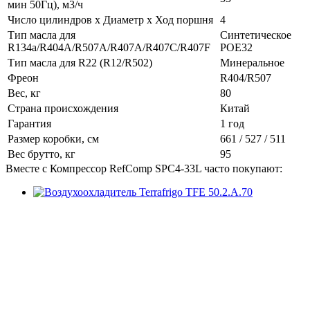
мин 50Гц), м3/ч
Число цилиндров х Диаметр х Ход поршня
4
Тип масла для
Синтетическое
R134a/R404A/R507A/R407A/R407C/R407F
POE32
Тип масла для R22 (R12/R502)
Минеральное
Фреон
R404/R507
Вес, кг
80
Страна происхождения
Китай
Гарантия
1 год
Размер коробки, см
661 / 527 / 511
Вес брутто, кг
95
Вместе с Компрессор RefComp SPC4-33L часто покупают: