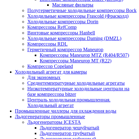
Масляные фильтры
Полугерметичные холодильные компрессоры Bock
Холодильные компрессоры Frascold (Фрасколд)
Холодильные компрессоры Dorin
Компрессоры RefComp
Винтовые компрессоры Hanbell
Холодильные компрессоры Daming (DMZL)
Компрессоры RDL
Герметичный компрессор Maneurop
Компрессоры Maneurop MTZ (R404/R507)
Компрессоры Maneurop MT (R22)
Компрессор Copeland
Холодильный агрегат для камеры
Для экономных
Среднетемпературные холодильные агрегаты
Низкотемпературные холодильные централи на
базе компрессора bitzer
Централь холодильная промышленная.
Холодильный агрегат
Промышленные чиллеры для охлаждения воды
Льдогенераторы промышленные
Льдогенераторы ICESTA
Льдогенератор чешуйчатый
Льдогенератор трубчатый
Льдогенератор кубиковый