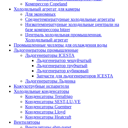
Компрессор Copeland
Холодильный агрегат для камеры
Для экономных
Среднетемпературные холодильные агрегаты
Низкотемпературные холодильные централи на
базе компрессора bitzer
Централь холодильная промышленная.
Холодильный агрегат
Промышленные чиллеры для охлаждения воды
Льдогенераторы промышленные
Льдогенераторы ICESTA
Льдогенератор чешуйчатый
Льдогенератор трубчатый
Льдогенератор кубиковый
Запчасти для льдогенераторов ICESTA
Льдогенераторы Льдинка
Кожухотрубные испарители
Холодильные конденсаторы
Конденсаторы Terrafrigo
Конденсаторы SEST-LU-VE
Конденсаторы Guentner
Конденсаторы Lloyd
Конденсаторы Heatcraft
Вентиляторы
Вентиляторы ebm-papst