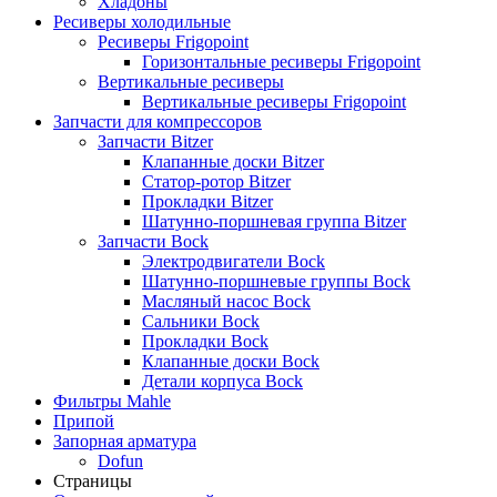
Хладоны
Ресиверы холодильные
Ресиверы Frigopoint
Горизонтальные ресиверы Frigopoint
Вертикальные ресиверы
Вертикальные ресиверы Frigopoint
Запчасти для компрессоров
Запчасти Bitzer
Клапанные доски Bitzer
Статор-ротор Bitzer
Прокладки Bitzer
Шатунно-поршневая группа Bitzer
Запчасти Bock
Электродвигатели Bock
Шатунно-поршневые группы Bock
Масляный насос Bock
Сальники Bock
Прокладки Bock
Клапанные доски Bock
Детали корпуса Bock
Фильтры Mahle
Припой
Запорная арматура
Dofun
Страницы