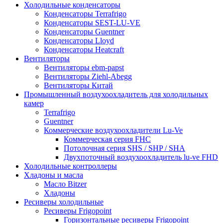
Холодильные конденсаторы
Конденсаторы Terrafrigo
Конденсаторы SEST-LU-VE
Конденсаторы Guentner
Конденсаторы Lloyd
Конденсаторы Heatcraft
Вентиляторы
Вентиляторы ebm-papst
Вентиляторы Ziehl-Abegg
Вентиляторы Китай
Промышленный воздухоохладитель для холодильных
камер
Terrafrigo
Guentner
Коммерческие воздухоохладители Lu-Ve
Коммерческая серия FHC
Потолочная серия SHS / SHP / SHA
Двухпоточный воздухоохладитель lu-ve FHD
Холодильные контроллеры
Хладоны и масла
Масло Bitzer
Хладоны
Ресиверы холодильные
Ресиверы Frigopoint
Горизонтальные ресиверы Frigopoint