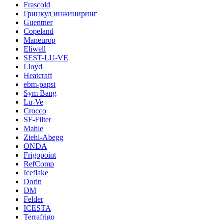
Frascold
Гринкул инжиниринг
Guentner
Copeland
Maneurop
Eliwell
SEST-LU-VE
Lloyd
Heatcraft
ebm-papst
Sym Bang
Lu-Ve
Crocco
SF-Filter
Mahle
Ziehl-Abegg
ONDA
Frigopoint
RefComp
Iceflake
Dorin
DM
Felder
ICESTA
Terrafrigo