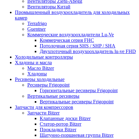
Вентиляторы Ziehl-Abegg
Вентиляторы Китай
Промышленный воздухоохладитель для холодильных
камер
Terrafrigo
Guentner
Коммерческие воздухоохладители Lu-Ve
Коммерческая серия FHC
Потолочная серия SHS / SHP / SHA
Двухпоточный воздухоохладитель lu-ve FHD
Холодильные контроллеры
Хладоны и масла
Масло Bitzer
Хладоны
Ресиверы холодильные
Ресиверы Frigopoint
Горизонтальные ресиверы Frigopoint
Вертикальные ресиверы
Вертикальные ресиверы Frigopoint
Запчасти для компрессоров
Запчасти Bitzer
Клапанные доски Bitzer
Статор-ротор Bitzer
Прокладки Bitzer
Шатунно-поршневая группа Bitzer