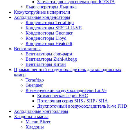
Запчасти для льдогенераторов ICESTA
Льдогенераторы Льдинка
Кожухотрубные испарители
Холодильные конденсаторы
Конденсаторы Terrafrigo
Конденсаторы SEST-LU-VE
Конденсаторы Guentner
Конденсаторы Lloyd
Конденсаторы Heatcraft
Вентиляторы
Вентиляторы ebm-papst
Вентиляторы Ziehl-Abegg
Вентиляторы Китай
Промышленный воздухоохладитель для холодильных
камер
Terrafrigo
Guentner
Коммерческие воздухоохладители Lu-Ve
Коммерческая серия FHC
Потолочная серия SHS / SHP / SHA
Двухпоточный воздухоохладитель lu-ve FHD
Холодильные контроллеры
Хладоны и масла
Масло Bitzer
Хладоны