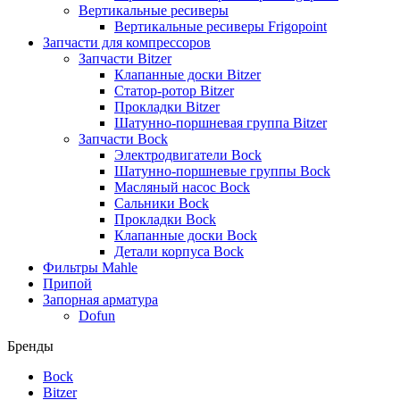
Вертикальные ресиверы
Вертикальные ресиверы Frigopoint
Запчасти для компрессоров
Запчасти Bitzer
Клапанные доски Bitzer
Статор-ротор Bitzer
Прокладки Bitzer
Шатунно-поршневая группа Bitzer
Запчасти Bock
Электродвигатели Bock
Шатунно-поршневые группы Bock
Масляный насос Bock
Сальники Bock
Прокладки Bock
Клапанные доски Bock
Детали корпуса Bock
Фильтры Mahle
Припой
Запорная арматура
Dofun
Бренды
Bock
Bitzer