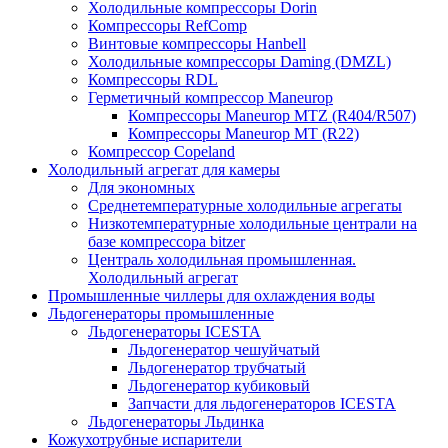
Холодильные компрессоры Dorin
Компрессоры RefComp
Винтовые компрессоры Hanbell
Холодильные компрессоры Daming (DMZL)
Компрессоры RDL
Герметичный компрессор Maneurop
Компрессоры Maneurop MTZ (R404/R507)
Компрессоры Maneurop MT (R22)
Компрессор Copeland
Холодильный агрегат для камеры
Для экономных
Среднетемпературные холодильные агрегаты
Низкотемпературные холодильные централи на
базе компрессора bitzer
Централь холодильная промышленная.
Холодильный агрегат
Промышленные чиллеры для охлаждения воды
Льдогенераторы промышленные
Льдогенераторы ICESTA
Льдогенератор чешуйчатый
Льдогенератор трубчатый
Льдогенератор кубиковый
Запчасти для льдогенераторов ICESTA
Льдогенераторы Льдинка
Кожухотрубные испарители