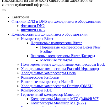
Информация на сайте носит справочный характер и не
являтся публичной офертой.
Категории
Фитинги DN2 и DN5 для холодильного оборудования
Фитинги DN2
Фитинги DN5
Компрессоры для холодильного оборудования
Компрессоры Bitzer
Поршневые компрессора Bitzer
Поршневые компрессоры Bitzer New
Ecoline
Винтовые компрессоры Bitzer (Битцер)
Масляные фильтры
Полугерметичные холодильные компрессоры Bock
Холодильные компрессоры Frascold (Фрасколд)
Холодильные компрессоры Dorin
Компрессоры RefComp
Винтовые компрессоры Hanbell
Холодильные компрессоры Daming (DMZL)
Компрессоры RDL
Герметичный компрессор Maneurop
Компрессоры Maneurop MTZ (R404/R507)
Компрессоры Maneurop MT (R22)