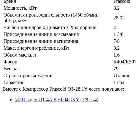
Бренд
Frascold
Мощность, кВт
8.2
Объемная производительность (1450 об/мин
28,02
50Гц), м3/ч
Число цилиндров х Диаметр х Ход поршня
4
Присоединение линии всасывания
1 3/8
Присоединение линии нагнетания
7/8
Макс. энергопотребление, кВт
8,2
Объем масла, л
1,6
Фреон
R404/R507
Вес, кг
79
Страна происхождения
Италия
Гарантия
1 год
Вместе с Компрессор Frascold Q5-28.1Y часто покупают: