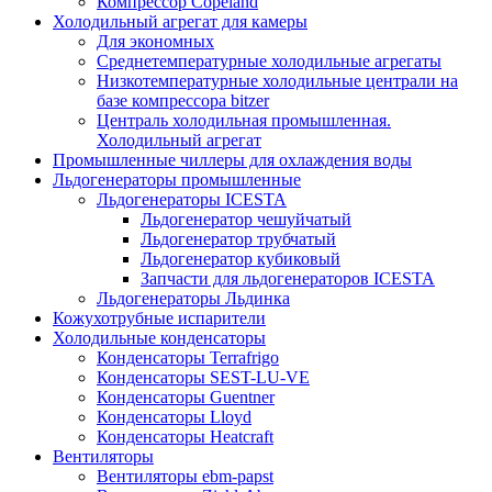
Компрессор Copeland
Холодильный агрегат для камеры
Для экономных
Среднетемпературные холодильные агрегаты
Низкотемпературные холодильные централи на
базе компрессора bitzer
Централь холодильная промышленная.
Холодильный агрегат
Промышленные чиллеры для охлаждения воды
Льдогенераторы промышленные
Льдогенераторы ICESTA
Льдогенератор чешуйчатый
Льдогенератор трубчатый
Льдогенератор кубиковый
Запчасти для льдогенераторов ICESTA
Льдогенераторы Льдинка
Кожухотрубные испарители
Холодильные конденсаторы
Конденсаторы Terrafrigo
Конденсаторы SEST-LU-VE
Конденсаторы Guentner
Конденсаторы Lloyd
Конденсаторы Heatcraft
Вентиляторы
Вентиляторы ebm-papst