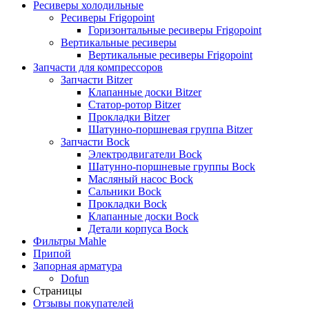
Ресиверы холодильные
Ресиверы Frigopoint
Горизонтальные ресиверы Frigopoint
Вертикальные ресиверы
Вертикальные ресиверы Frigopoint
Запчасти для компрессоров
Запчасти Bitzer
Клапанные доски Bitzer
Статор-ротор Bitzer
Прокладки Bitzer
Шатунно-поршневая группа Bitzer
Запчасти Bock
Электродвигатели Bock
Шатунно-поршневые группы Bock
Масляный насос Bock
Сальники Bock
Прокладки Bock
Клапанные доски Bock
Детали корпуса Bock
Фильтры Mahle
Припой
Запорная арматура
Dofun
Страницы
Отзывы покупателей