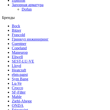
Припой
Запорная арматура
Dofun
Бренды
Bock
Bitzer
Frascold
Гринкул инжиниринг
Guentner
Copeland
Maneurop
Eliwell
SEST-LU-VE
Lloyd
Heatcraft
ebm-papst
Sym Bang
Lu-Ve
Crocco
SF-Filter
Mahle
Ziehl-Abegg
ONDA
Frigopoint