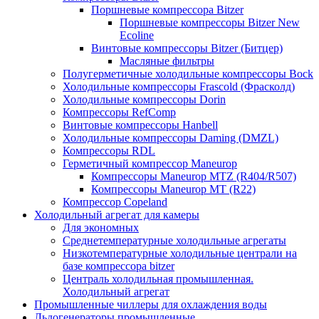
Поршневые компрессора Bitzer
Поршневые компрессоры Bitzer New
Ecoline
Винтовые компрессоры Bitzer (Битцер)
Масляные фильтры
Полугерметичные холодильные компрессоры Bock
Холодильные компрессоры Frascold (Фрасколд)
Холодильные компрессоры Dorin
Компрессоры RefComp
Винтовые компрессоры Hanbell
Холодильные компрессоры Daming (DMZL)
Компрессоры RDL
Герметичный компрессор Maneurop
Компрессоры Maneurop MTZ (R404/R507)
Компрессоры Maneurop MT (R22)
Компрессор Copeland
Холодильный агрегат для камеры
Для экономных
Среднетемпературные холодильные агрегаты
Низкотемпературные холодильные централи на
базе компрессора bitzer
Централь холодильная промышленная.
Холодильный агрегат
Промышленные чиллеры для охлаждения воды
Льдогенераторы промышленные