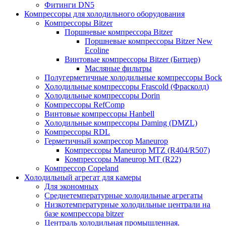
Фитинги DN5
Компрессоры для холодильного оборудования
Компрессоры Bitzer
Поршневые компрессора Bitzer
Поршневые компрессоры Bitzer New
Ecoline
Винтовые компрессоры Bitzer (Битцер)
Масляные фильтры
Полугерметичные холодильные компрессоры Bock
Холодильные компрессоры Frascold (Фрасколд)
Холодильные компрессоры Dorin
Компрессоры RefComp
Винтовые компрессоры Hanbell
Холодильные компрессоры Daming (DMZL)
Компрессоры RDL
Герметичный компрессор Maneurop
Компрессоры Maneurop MTZ (R404/R507)
Компрессоры Maneurop MT (R22)
Компрессор Copeland
Холодильный агрегат для камеры
Для экономных
Среднетемпературные холодильные агрегаты
Низкотемпературные холодильные централи на
базе компрессора bitzer
Централь холодильная промышленная.