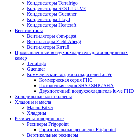
Конденсаторы Terrafrigo
Конденсаторы SEST-LU-VE
Конденсаторы Guentner
Конденсаторы Lloyd
Конденсаторы Heatcraft
Вентиляторы
Вентиляторы ebm-papst
Вентиляторы Ziehl-Abegg
Вентиляторы Китай
Промышленный воздухоохладитель для холодильных
камер
Terrafrigo
Guentner
Коммерческие воздухоохладители Lu-Ve
Коммерческая серия FHC
Потолочная серия SHS / SHP / SHA
Двухпоточный воздухоохладитель lu-ve FHD
Холодильные контроллеры
Хладоны и масла
Масло Bitzer
Хладоны
Ресиверы холодильные
Ресиверы Frigopoint
Горизонтальные ресиверы Frigopoint
Вертикальные ресиверы