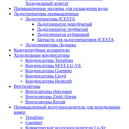
Холодильный агрегат
Промышленные чиллеры для охлаждения воды
Льдогенераторы промышленные
Льдогенераторы ICESTA
Льдогенератор чешуйчатый
Льдогенератор трубчатый
Льдогенератор кубиковый
Запчасти для льдогенераторов ICESTA
Льдогенераторы Льдинка
Кожухотрубные испарители
Холодильные конденсаторы
Конденсаторы Terrafrigo
Конденсаторы SEST-LU-VE
Конденсаторы Guentner
Конденсаторы Lloyd
Конденсаторы Heatcraft
Вентиляторы
Вентиляторы ebm-papst
Вентиляторы Ziehl-Abegg
Вентиляторы Китай
Промышленный воздухоохладитель для холодильных
камер
Terrafrigo
Guentner
Коммерческие воздухоохладители Lu-Ve