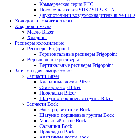
Коммерческая серия FHC
Потолочная серия SHS / SHP / SHA
Двухпоточный воздухоохладитель lu-ve FHD
Холодильные контроллеры
Хладоны и масла
Масло Bitzer
Хладоны
Ресиверы холодильные
Ресиверы Frigopoint
Горизонтальные ресиверы Frigopoint
Вертикальные ресиверы
Вертикальные ресиверы Frigopoint
Запчасти для компрессоров
Запчасти Bitzer
Клапанные доски Bitzer
Статор-ротор Bitzer
Прокладки Bitzer
Шатунно-поршневая группа Bitzer
Запчасти Bock
Электродвигатели Bock
Шатунно-поршневые группы Bock
Масляный насос Bock
Сальники Bock
Прокладки Bock
Клапанные доски Bock