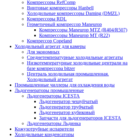
Компрессоры RefComp
Винтовые компрессоры Hanbell
Холодильные компрессоры Daming (DMZL)
Компрессоры RDL
Герметичный компрессор Maneurop
Компрессоры Maneurop MTZ (R404/R507)
Компрессоры Maneurop MT (R22)
Компрессор Copeland
Холодильный агрегат для камеры
Для экономных
Среднетемпературные холодильные агрегаты
Низкотемпературные холодильные централи на
базе компрессора bitzer
Централь холодильная промышленная.
Холодильный агрегат
Промышленные чиллеры для охлаждения воды
Льдогенераторы промышленные
Льдогенераторы ICESTA
Льдогенератор чешуйчатый
Льдогенератор трубчатый
Льдогенератор кубиковый
Запчасти для льдогенераторов ICESTA
Льдогенераторы Льдинка
Кожухотрубные испарители
Холодильные конденсаторы