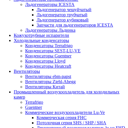
Льдогенераторы ICESTA
Льдогенератор чешуйчатый
Льдогенератор трубчатый
Льдогенератор кубиковый
Запчасти для льдогенераторов ICESTA
Льдогенераторы Льдинка
Кожухотрубные испарители
Холодильные конденсаторы
Конденсаторы Terrafrigo
Конденсаторы SEST-LU-VE
Конденсаторы Guentner
Конденсаторы Lloyd
Конденсаторы Heatcraft
Вентиляторы
Вентиляторы ebm-papst
Вентиляторы Ziehl-Abegg
Вентиляторы Китай
Промышленный воздухоохладитель для холодильных
камер
Terrafrigo
Guentner
Коммерческие воздухоохладители Lu-Ve
Коммерческая серия FHC
Потолочная серия SHS / SHP / SHA
Двухпоточный воздухоохладитель lu-ve FHD