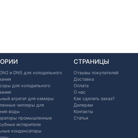
ГОРИИ
СТРАНИЦЫ
 DN2 и DN5 для холодильного
Отзывы покупателей
вания
Доставка
соры для холодильного
Оплата
вания
О нас
ьный агрегат для камеры
Как сделать заказ?
енные чиллеры для
Дилерам
ния воды
Контакты
ераторы промышленные
Статьи
рубные испарители
ьные конденсаторы
торы