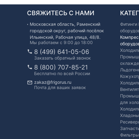
СВЯЖИТЕСЬ С НАМИ
КАТЕ
Московская область, Раменский
Фитинги
городской округ, рабочий посёлок
оборудо
Ильинский, Рабочая улица, 48/8.
Компрес
Мы работаем с 9:00 до 18:00
оборудо
Холодил
8 (499) 641-05-06
Промышл
Заказать обратный звонок
охлажде
8 (800) 707-85-21
Льдоген
Бесплатно по всей России
Кожухот
zakaz@frigorus.ru
Холодил
Почта для ваших заявок
Вентиля
Промышл
для хол
Холодил
Хладоны
Ресивер
Запчаст
Фильтры