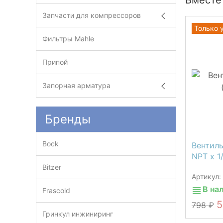
Вместе
Запчасти для компрессоров
Только 
Фильтры Mahle
Припой
Запорная арматура
Бренды
Bock
Вентиль
NPT х 1
Bitzer
Артикул
В на
Frascold
798
Гринкул инжиниринг