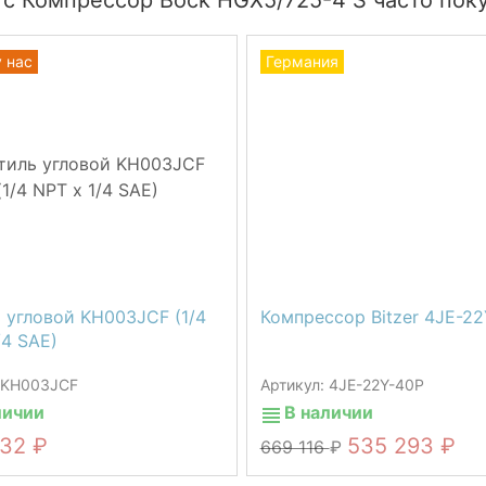
 с Компрессор Bock HGX5/725-4 S часто пок
у нас
Германия
 угловой KH003JCF (1/4
Компрессор Bitzer 4JE-22
/4 SAE)
: KH003JCF
Артикул: 4JE-22Y-40P
личии
В наличии
532
535 293
669 116