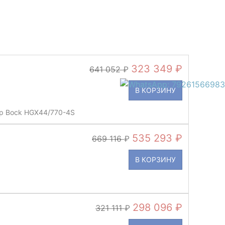
323 349
641 052
В КОРЗИНУ
р Bock HGX44/770-4S
535 293
669 116
В КОРЗИНУ
298 096
321 111