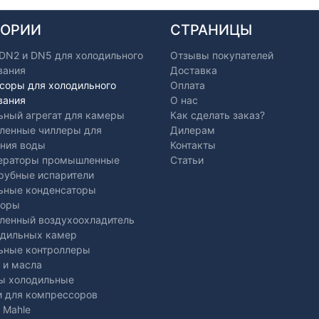
ГОРИИ
СТРАНИЦЫ
 DN2 и DN5 для холодильного
Отзывы покупателей
вания
Доставка
соры для холодильного
Оплата
вания
О нас
ьный агрегат для камеры
Как сделать заказ?
енные чиллеры для
Дилерам
ния воды
Контакты
ераторы промышленные
Статьи
рубные испарители
ьные конденсаторы
торы
енный воздухоохладитель
одильных камер
ьные контроллеры
 и масла
ы холодильные
и для компрессоров
 Mahle