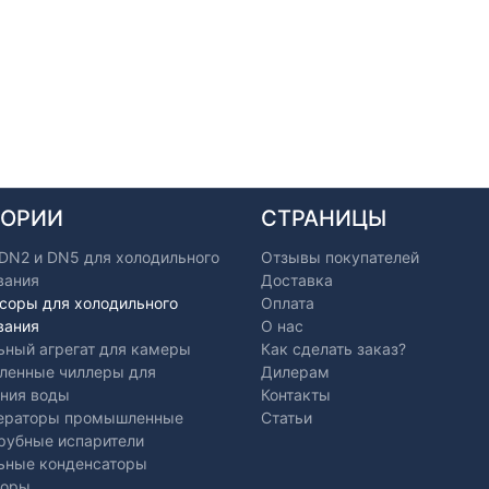
ГОРИИ
СТРАНИЦЫ
 DN2 и DN5 для холодильного
Отзывы покупателей
вания
Доставка
соры для холодильного
Оплата
вания
О нас
ьный агрегат для камеры
Как сделать заказ?
енные чиллеры для
Дилерам
ния воды
Контакты
ераторы промышленные
Статьи
рубные испарители
ьные конденсаторы
торы