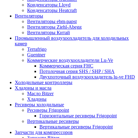
Конденсаторы Lloyd
Конденсаторы Heatcraft
Вентиляторы
Вентиляторы ebm-papst
Вентиляторы Ziehl-Abegg
Вентиляторы Китай
Промышленный воздухоохладитель для холодильных
камер
Terrafrigo
Guentner
Коммерческие воздухоохладители Lu-Ve
Коммерческая серия FHC
Потолочная серия SHS / SHP / SHA
Двухпоточный воздухоохладитель lu-ve FHD
Холодильные контроллеры
Хладоны и масла
Масло Bitzer
Хладоны
Ресиверы холодильные
Ресиверы Frigopoint
Горизонтальные ресиверы Frigopoint
Вертикальные ресиверы
Вертикальные ресиверы Frigopoint
Запчасти для компрессоров
Запчасти Bitzer