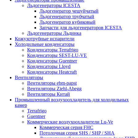
Льдогенераторы ICESTA
Льдогенератор чешуйчатый
Льдогенератор трубчатый
Льдогенератор кубиковый
Запчасти для льдогенераторов ICESTA
Льдогенераторы Льдинка
Кожухотрубные испарители
Холодильные конденсаторы
Конденсаторы Terrafrigo
Конденсаторы SEST-LU-VE
Конденсаторы Guentner
Конденсаторы Lloyd
Конденсаторы Heatcraft
Вентиляторы
Вентиляторы ebm-papst
Вентиляторы Ziehl-Abegg
Вентиляторы Китай
Промышленный воздухоохладитель для холодильных
камер
Terrafrigo
Guentner
Коммерческие воздухоохладители Lu-Ve
Коммерческая серия FHC
Потолочная серия SHS / SHP / SHA