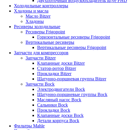
Двухпоточный воздухоохладитель lu-ve FHD
Холодильные контроллеры
Хладоны и масла
Масло Bitzer
Хладоны
Ресиверы холодильные
Ресиверы Frigopoint
Горизонтальные ресиверы Frigopoint
Вертикальные ресиверы
Вертикальные ресиверы Frigopoint
Запчасти для компрессоров
Запчасти Bitzer
Клапанные доски Bitzer
Статор-ротор Bitzer
Прокладки Bitzer
Шатунно-поршневая группа Bitzer
Запчасти Bock
Электродвигатели Bock
Шатунно-поршневые группы Bock
Масляный насос Bock
Сальники Bock
Прокладки Bock
Клапанные доски Bock
Детали корпуса Bock
Фильтры Mahle