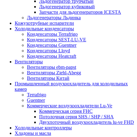
Льдогенератор трубчатый
Льдогенератор кубиковый
Запчасти для льдогенераторов ICESTA
Льдогенераторы Льдинка
Кожухотрубные испарители
Холодильные конденсаторы
Конденсаторы Terrafrigo
Конденсаторы SEST-LU-VE
Конденсаторы Guentner
Конденсаторы Lloyd
Конденсаторы Heatcraft
Вентиляторы
Вентиляторы ebm-papst
Вентиляторы Ziehl-Abegg
Вентиляторы Китай
Промышленный воздухоохладитель для холодильных
камер
Terrafrigo
Guentner
Коммерческие воздухоохладители Lu-Ve
Коммерческая серия FHC
Потолочная серия SHS / SHP / SHA
Двухпоточный воздухоохладитель lu-ve FHD
Холодильные контроллеры
Хладоны и масла