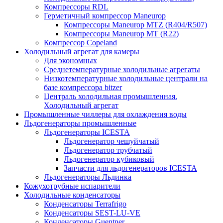
Компрессоры RDL
Герметичный компрессор Maneurop
Компрессоры Maneurop MTZ (R404/R507)
Компрессоры Maneurop MT (R22)
Компрессор Copeland
Холодильный агрегат для камеры
Для экономных
Среднетемпературные холодильные агрегаты
Низкотемпературные холодильные централи на
базе компрессора bitzer
Централь холодильная промышленная.
Холодильный агрегат
Промышленные чиллеры для охлаждения воды
Льдогенераторы промышленные
Льдогенераторы ICESTA
Льдогенератор чешуйчатый
Льдогенератор трубчатый
Льдогенератор кубиковый
Запчасти для льдогенераторов ICESTA
Льдогенераторы Льдинка
Кожухотрубные испарители
Холодильные конденсаторы
Конденсаторы Terrafrigo
Конденсаторы SEST-LU-VE
Конденсаторы Guentner