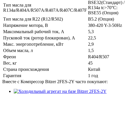
BSE32(Стандарт) /
Тип масла для
R134a tc>70°C:
R134a/R404A/R507A/R407A/R407C/R407F
BSE55 (Опция)
Тип масла для R22 (R12/R502)
B5.2 (Опция)
Напряжение мотора, В
380-420 Y-3-50Hz
Максимальный рабочий ток, А
5,3
Пусковой ток (ротор блокирован), А
22,5
Макс. энергопотребление, кВт
2,9
Объем масла, л
1,5
Фреон
R404/R507
Вес, кг
45
Страна происхождения
Китай
Гарантия
1 год
Вместе с Компрессор Bitzer 2FES-2Y часто покупают: