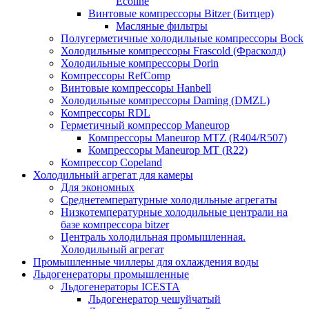
Ecoline
Винтовые компрессоры Bitzer (Битцер)
Масляные фильтры
Полугерметичные холодильные компрессоры Bock
Холодильные компрессоры Frascold (Фрасколд)
Холодильные компрессоры Dorin
Компрессоры RefComp
Винтовые компрессоры Hanbell
Холодильные компрессоры Daming (DMZL)
Компрессоры RDL
Герметичный компрессор Maneurop
Компрессоры Maneurop MTZ (R404/R507)
Компрессоры Maneurop MT (R22)
Компрессор Copeland
Холодильный агрегат для камеры
Для экономных
Среднетемпературные холодильные агрегаты
Низкотемпературные холодильные централи на
базе компрессора bitzer
Централь холодильная промышленная.
Холодильный агрегат
Промышленные чиллеры для охлаждения воды
Льдогенераторы промышленные
Льдогенераторы ICESTA
Льдогенератор чешуйчатый