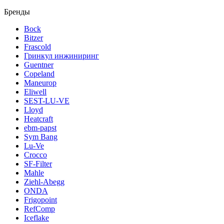
Бренды
Bock
Bitzer
Frascold
Гринкул инжиниринг
Guentner
Copeland
Maneurop
Eliwell
SEST-LU-VE
Lloyd
Heatcraft
ebm-papst
Sym Bang
Lu-Ve
Crocco
SF-Filter
Mahle
Ziehl-Abegg
ONDA
Frigopoint
RefComp
Iceflake