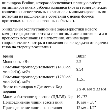
цилиндров Ecoline, которая обеспечивает плавную работу
оптимизированных рабочих клапанов (новая геометрическая
концепция нагнетательных клапанов с минимизированными
потерями на расширение в сочетании с новой формой
проточных каналов и связанных объемов).
Уникальные эксплуатационные характеристики нового
компрессора достигаются за счет оптимизации потоков газа в
процессах всасывания и нагнетания, минимизации
гидравлических потерь и снижения теплопередачи от горячих
газов на сторону всасывания.
Бренд
Bitzer
Мощность, кВт
2.5
Объемная производительность (1450 об/
9,54
мин 50Гц), м3/ч
Объемная производительность (1750 об/
11,51
мин 60Гц), м3/ч
Число цилиндров х Диаметр х Ход
2 x 46 мм x 33 мм
поршня
Макс. избыточное давление (НД/ВД), бар
19 / 32
Присоединение линии всасывания
16 мм - 5/8''
Присоединение линии нагнетания
12 мм - 1/2''