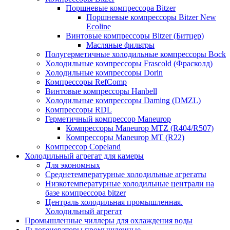
Поршневые компрессора Bitzer
Поршневые компрессоры Bitzer New
Ecoline
Винтовые компрессоры Bitzer (Битцер)
Масляные фильтры
Полугерметичные холодильные компрессоры Bock
Холодильные компрессоры Frascold (Фрасколд)
Холодильные компрессоры Dorin
Компрессоры RefComp
Винтовые компрессоры Hanbell
Холодильные компрессоры Daming (DMZL)
Компрессоры RDL
Герметичный компрессор Maneurop
Компрессоры Maneurop MTZ (R404/R507)
Компрессоры Maneurop MT (R22)
Компрессор Copeland
Холодильный агрегат для камеры
Для экономных
Среднетемпературные холодильные агрегаты
Низкотемпературные холодильные централи на
базе компрессора bitzer
Централь холодильная промышленная.
Холодильный агрегат
Промышленные чиллеры для охлаждения воды
Льдогенераторы промышленные