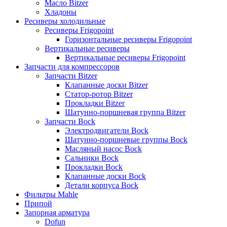
Масло Bitzer
Хладоны
Ресиверы холодильные
Ресиверы Frigopoint
Горизонтальные ресиверы Frigopoint
Вертикальные ресиверы
Вертикальные ресиверы Frigopoint
Запчасти для компрессоров
Запчасти Bitzer
Клапанные доски Bitzer
Статор-ротор Bitzer
Прокладки Bitzer
Шатунно-поршневая группа Bitzer
Запчасти Bock
Электродвигатели Bock
Шатунно-поршневые группы Bock
Масляный насос Bock
Сальники Bock
Прокладки Bock
Клапанные доски Bock
Детали корпуса Bock
Фильтры Mahle
Припой
Запорная арматура
Dofun