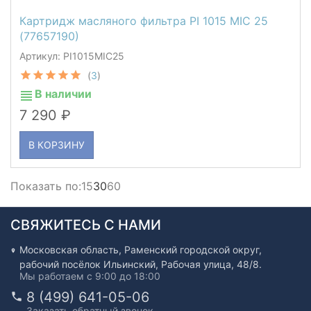
Картридж масляного фильтра PI 1015 MIC 25
(77657190)
Артикул: PI1015MIC25
(
3
)
В наличии
7 290
В КОРЗИНУ
Показать по:
15
30
60
СВЯЖИТЕСЬ С НАМИ
Московская область, Раменский городской округ,
рабочий посёлок Ильинский, Рабочая улица, 48/8.
Мы работаем с 9:00 до 18:00
8 (499) 641-05-06
Заказать обратный звонок