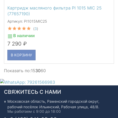
Картридж масляного фильтра PI 1015 MIC 25
(77657190)
Артикул: PI1015MIC25
(
3
)
В наличии
7 290
В КОРЗИНУ
Показать по:
15
30
60
СВЯЖИТЕСЬ С НАМИ
Московская область, Раменский городской округ,
рабочий посёлок Ильинский, Рабочая улица, 48/8.
Мы работаем с 9:00 до 18:00