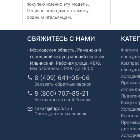
покупаю именно эту модель.
Отлично подходит на замену
родным итальянцам.
СВЯЖИТЕСЬ С НАМИ
КАТЕ
Московская область, Раменский
Фитинги
городской округ, рабочий посёлок
оборудо
Ильинский, Рабочая улица, 48/8.
Компрес
Мы работаем с 9:00 до 18:00
оборудо
Холодил
8 (499) 641-05-06
Промышл
Заказать обратный звонок
охлажде
8 (800) 707-85-21
Льдоген
Бесплатно по всей России
Кожухот
zakaz@frigorus.ru
Холодил
Почта для ваших заявок
Вентиля
Промышл
для хол
Холодил