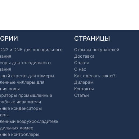
ГОРИИ
СТРАНИЦЫ
 DN2 и DN5 для холодильного
Отзывы покупателей
вания
Доставка
соры для холодильного
Оплата
вания
О нас
ьный агрегат для камеры
Как сделать заказ?
енные чиллеры для
Дилерам
ния воды
Контакты
ераторы промышленные
Статьи
рубные испарители
ьные конденсаторы
торы
енный воздухоохладитель
одильных камер
ьные контроллеры