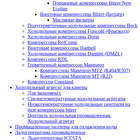
Поршневые компрессоры Bitzer New
Ecoline
Винтовые компрессоры Bitzer (Битцер)
Масляные фильтры
Полугерметичные холодильные компрессоры Bock
Холодильные компрессоры Frascold (Фрасколд)
Холодильные компрессоры Dorin
Компрессоры RefComp
Винтовые компрессоры Hanbell
Холодильные компрессоры Daming (DMZL)
Компрессоры RDL
Герметичный компрессор Maneurop
Компрессоры Maneurop MTZ (R404/R507)
Компрессоры Maneurop MT (R22)
Компрессор Copeland
Холодильный агрегат для камеры
Для экономных
Среднетемпературные холодильные агрегаты
Низкотемпературные холодильные централи на
базе компрессора bitzer
Централь холодильная промышленная.
Холодильный агрегат
Промышленные чиллеры для охлаждения воды
Льдогенераторы промышленные
Льдогенераторы ICESTA