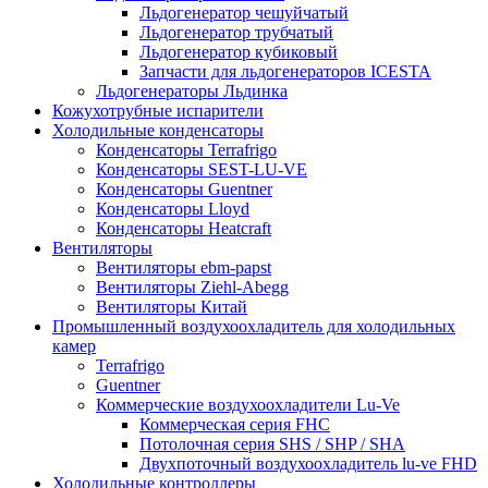
Льдогенератор чешуйчатый
Льдогенератор трубчатый
Льдогенератор кубиковый
Запчасти для льдогенераторов ICESTA
Льдогенераторы Льдинка
Кожухотрубные испарители
Холодильные конденсаторы
Конденсаторы Terrafrigo
Конденсаторы SEST-LU-VE
Конденсаторы Guentner
Конденсаторы Lloyd
Конденсаторы Heatcraft
Вентиляторы
Вентиляторы ebm-papst
Вентиляторы Ziehl-Abegg
Вентиляторы Китай
Промышленный воздухоохладитель для холодильных
камер
Terrafrigo
Guentner
Коммерческие воздухоохладители Lu-Ve
Коммерческая серия FHC
Потолочная серия SHS / SHP / SHA
Двухпоточный воздухоохладитель lu-ve FHD
Холодильные контроллеры