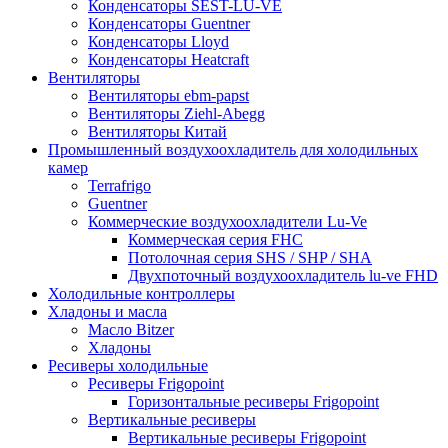
Конденсаторы SEST-LU-VE
Конденсаторы Guentner
Конденсаторы Lloyd
Конденсаторы Heatcraft
Вентиляторы
Вентиляторы ebm-papst
Вентиляторы Ziehl-Abegg
Вентиляторы Китай
Промышленный воздухоохладитель для холодильных
камер
Terrafrigo
Guentner
Коммерческие воздухоохладители Lu-Ve
Коммерческая серия FHC
Потолочная серия SHS / SHP / SHA
Двухпоточный воздухоохладитель lu-ve FHD
Холодильные контроллеры
Хладоны и масла
Масло Bitzer
Хладоны
Ресиверы холодильные
Ресиверы Frigopoint
Горизонтальные ресиверы Frigopoint
Вертикальные ресиверы
Вертикальные ресиверы Frigopoint