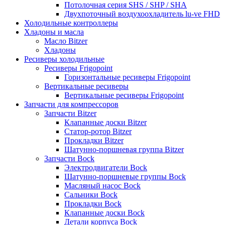
Потолочная серия SHS / SHP / SHA
Двухпоточный воздухоохладитель lu-ve FHD
Холодильные контроллеры
Хладоны и масла
Масло Bitzer
Хладоны
Ресиверы холодильные
Ресиверы Frigopoint
Горизонтальные ресиверы Frigopoint
Вертикальные ресиверы
Вертикальные ресиверы Frigopoint
Запчасти для компрессоров
Запчасти Bitzer
Клапанные доски Bitzer
Статор-ротор Bitzer
Прокладки Bitzer
Шатунно-поршневая группа Bitzer
Запчасти Bock
Электродвигатели Bock
Шатунно-поршневые группы Bock
Масляный насос Bock
Сальники Bock
Прокладки Bock
Клапанные доски Bock
Детали корпуса Bock