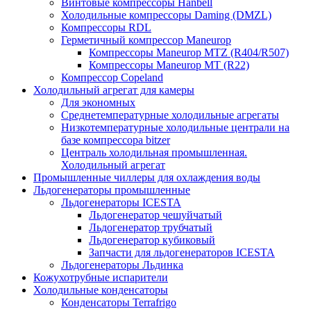
Винтовые компрессоры Hanbell
Холодильные компрессоры Daming (DMZL)
Компрессоры RDL
Герметичный компрессор Maneurop
Компрессоры Maneurop MTZ (R404/R507)
Компрессоры Maneurop MT (R22)
Компрессор Copeland
Холодильный агрегат для камеры
Для экономных
Среднетемпературные холодильные агрегаты
Низкотемпературные холодильные централи на
базе компрессора bitzer
Централь холодильная промышленная.
Холодильный агрегат
Промышленные чиллеры для охлаждения воды
Льдогенераторы промышленные
Льдогенераторы ICESTA
Льдогенератор чешуйчатый
Льдогенератор трубчатый
Льдогенератор кубиковый
Запчасти для льдогенераторов ICESTA
Льдогенераторы Льдинка
Кожухотрубные испарители
Холодильные конденсаторы
Конденсаторы Terrafrigo