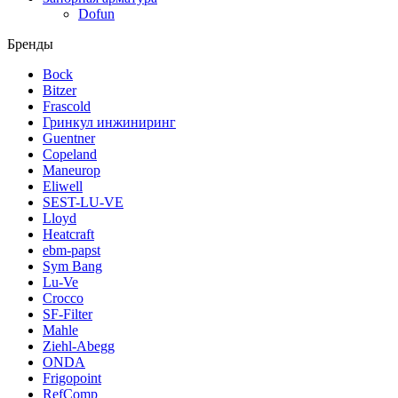
Dofun
Бренды
Bock
Bitzer
Frascold
Гринкул инжиниринг
Guentner
Copeland
Maneurop
Eliwell
SEST-LU-VE
Lloyd
Heatcraft
ebm-papst
Sym Bang
Lu-Ve
Crocco
SF-Filter
Mahle
Ziehl-Abegg
ONDA
Frigopoint
RefComp