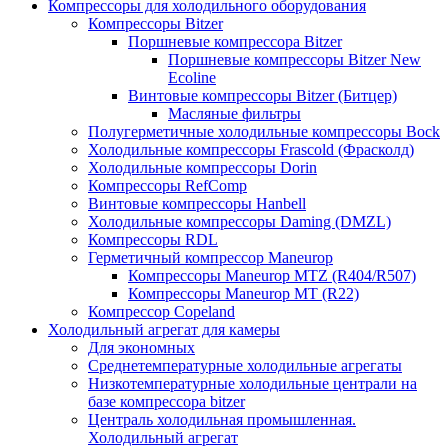
Компрессоры для холодильного оборудования
Компрессоры Bitzer
Поршневые компрессора Bitzer
Поршневые компрессоры Bitzer New
Ecoline
Винтовые компрессоры Bitzer (Битцер)
Масляные фильтры
Полугерметичные холодильные компрессоры Bock
Холодильные компрессоры Frascold (Фрасколд)
Холодильные компрессоры Dorin
Компрессоры RefComp
Винтовые компрессоры Hanbell
Холодильные компрессоры Daming (DMZL)
Компрессоры RDL
Герметичный компрессор Maneurop
Компрессоры Maneurop MTZ (R404/R507)
Компрессоры Maneurop MT (R22)
Компрессор Copeland
Холодильный агрегат для камеры
Для экономных
Среднетемпературные холодильные агрегаты
Низкотемпературные холодильные централи на
базе компрессора bitzer
Централь холодильная промышленная.
Холодильный агрегат