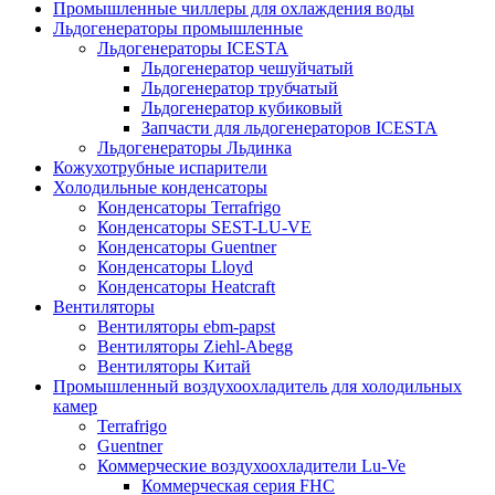
Промышленные чиллеры для охлаждения воды
Льдогенераторы промышленные
Льдогенераторы ICESTA
Льдогенератор чешуйчатый
Льдогенератор трубчатый
Льдогенератор кубиковый
Запчасти для льдогенераторов ICESTA
Льдогенераторы Льдинка
Кожухотрубные испарители
Холодильные конденсаторы
Конденсаторы Terrafrigo
Конденсаторы SEST-LU-VE
Конденсаторы Guentner
Конденсаторы Lloyd
Конденсаторы Heatcraft
Вентиляторы
Вентиляторы ebm-papst
Вентиляторы Ziehl-Abegg
Вентиляторы Китай
Промышленный воздухоохладитель для холодильных
камер
Terrafrigo
Guentner
Коммерческие воздухоохладители Lu-Ve
Коммерческая серия FHC