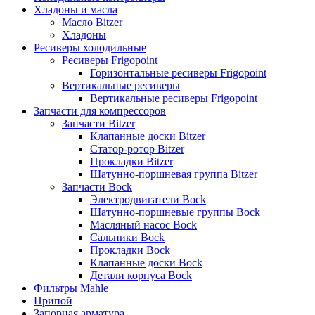
Хладоны и масла
Масло Bitzer
Хладоны
Ресиверы холодильные
Ресиверы Frigopoint
Горизонтальные ресиверы Frigopoint
Вертикальные ресиверы
Вертикальные ресиверы Frigopoint
Запчасти для компрессоров
Запчасти Bitzer
Клапанные доски Bitzer
Статор-ротор Bitzer
Прокладки Bitzer
Шатунно-поршневая группа Bitzer
Запчасти Bock
Электродвигатели Bock
Шатунно-поршневые группы Bock
Масляный насос Bock
Сальники Bock
Прокладки Bock
Клапанные доски Bock
Детали корпуса Bock
Фильтры Mahle
Припой
Запорная арматура