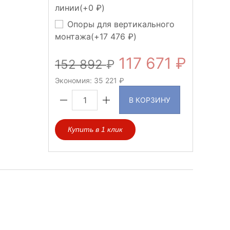
линии(+
0
)
Опоры для вертикального
монтажа(+
17 476
)
117 671
152 892
Экономия:
35 221
В КОРЗИНУ
Купить в 1 клик