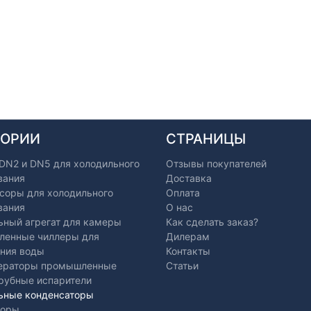
ГОРИИ
СТРАНИЦЫ
 DN2 и DN5 для холодильного
Отзывы покупателей
вания
Доставка
соры для холодильного
Оплата
вания
О нас
ьный агрегат для камеры
Как сделать заказ?
енные чиллеры для
Дилерам
ния воды
Контакты
ераторы промышленные
Статьи
рубные испарители
ьные конденсаторы
торы