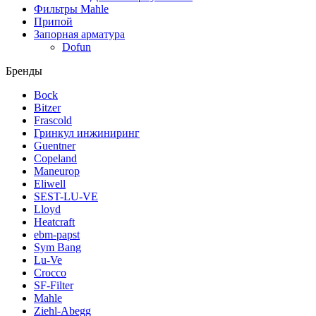
Фильтры Mahle
Припой
Запорная арматура
Dofun
Бренды
Bock
Bitzer
Frascold
Гринкул инжиниринг
Guentner
Copeland
Maneurop
Eliwell
SEST-LU-VE
Lloyd
Heatcraft
ebm-papst
Sym Bang
Lu-Ve
Crocco
SF-Filter
Mahle
Ziehl-Abegg