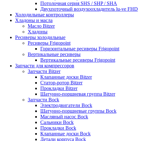
Потолочная серия SHS / SHP / SHA
Двухпоточный воздухоохладитель lu-ve FHD
Холодильные контроллеры
Хладоны и масла
Масло Bitzer
Хладоны
Ресиверы холодильные
Ресиверы Frigopoint
Горизонтальные ресиверы Frigopoint
Вертикальные ресиверы
Вертикальные ресиверы Frigopoint
Запчасти для компрессоров
Запчасти Bitzer
Клапанные доски Bitzer
Статор-ротор Bitzer
Прокладки Bitzer
Шатунно-поршневая группа Bitzer
Запчасти Bock
Электродвигатели Bock
Шатунно-поршневые группы Bock
Масляный насос Bock
Сальники Bock
Прокладки Bock
Клапанные доски Bock
Детали корпуса Bock