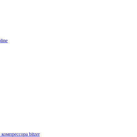
line
компрессора bitzer