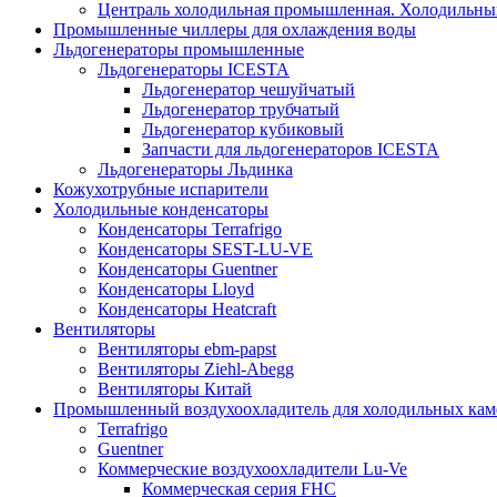
Централь холодильная промышленная. Холодильный
Промышленные чиллеры для охлаждения воды
Льдогенераторы промышленные
Льдогенераторы ICESTA
Льдогенератор чешуйчатый
Льдогенератор трубчатый
Льдогенератор кубиковый
Запчасти для льдогенераторов ICESTA
Льдогенераторы Льдинка
Кожухотрубные испарители
Холодильные конденсаторы
Конденсаторы Terrafrigo
Конденсаторы SEST-LU-VE
Конденсаторы Guentner
Конденсаторы Lloyd
Конденсаторы Heatcraft
Вентиляторы
Вентиляторы ebm-papst
Вентиляторы Ziehl-Abegg
Вентиляторы Китай
Промышленный воздухоохладитель для холодильных кам
Terrafrigo
Guentner
Коммерческие воздухоохладители Lu-Ve
Коммерческая серия FHC