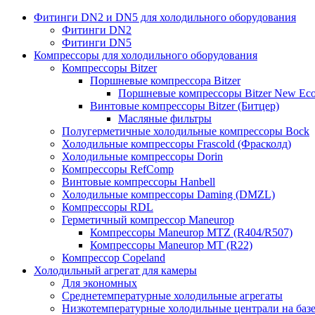
Фитинги DN2 и DN5 для холодильного оборудования
Фитинги DN2
Фитинги DN5
Компрессоры для холодильного оборудования
Компрессоры Bitzer
Поршневые компрессора Bitzer
Поршневые компрессоры Bitzer New Eco
Винтовые компрессоры Bitzer (Битцер)
Масляные фильтры
Полугерметичные холодильные компрессоры Bock
Холодильные компрессоры Frascold (Фрасколд)
Холодильные компрессоры Dorin
Компрессоры RefComp
Винтовые компрессоры Hanbell
Холодильные компрессоры Daming (DMZL)
Компрессоры RDL
Герметичный компрессор Maneurop
Компрессоры Maneurop MTZ (R404/R507)
Компрессоры Maneurop MT (R22)
Компрессор Copeland
Холодильный агрегат для камеры
Для экономных
Среднетемпературные холодильные агрегаты
Низкотемпературные холодильные централи на базе 