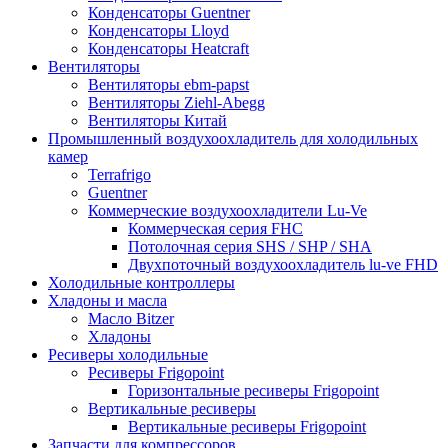
Конденсаторы Guentner
Конденсаторы Lloyd
Конденсаторы Heatcraft
Вентиляторы
Вентиляторы ebm-papst
Вентиляторы Ziehl-Abegg
Вентиляторы Китай
Промышленный воздухоохладитель для холодильных
камер
Terrafrigo
Guentner
Коммерческие воздухоохладители Lu-Ve
Коммерческая серия FHC
Потолочная серия SHS / SHP / SHA
Двухпоточный воздухоохладитель lu-ve FHD
Холодильные контроллеры
Хладоны и масла
Масло Bitzer
Хладоны
Ресиверы холодильные
Ресиверы Frigopoint
Горизонтальные ресиверы Frigopoint
Вертикальные ресиверы
Вертикальные ресиверы Frigopoint
Запчасти для компрессоров