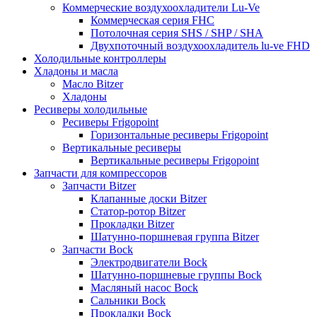
Коммерческие воздухоохладители Lu-Ve
Коммерческая серия FHC
Потолочная серия SHS / SHP / SHA
Двухпоточный воздухоохладитель lu-ve FHD
Холодильные контроллеры
Хладоны и масла
Масло Bitzer
Хладоны
Ресиверы холодильные
Ресиверы Frigopoint
Горизонтальные ресиверы Frigopoint
Вертикальные ресиверы
Вертикальные ресиверы Frigopoint
Запчасти для компрессоров
Запчасти Bitzer
Клапанные доски Bitzer
Статор-ротор Bitzer
Прокладки Bitzer
Шатунно-поршневая группа Bitzer
Запчасти Bock
Электродвигатели Bock
Шатунно-поршневые группы Bock
Масляный насос Bock
Сальники Bock
Прокладки Bock