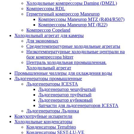
Холодильные компрессоры Daming (DMZL)
Компрессоры RDL
Герметичный компрессор Maneurop
Компрессоры Maneurop MTZ (R404/R507)
Компрессоры Maneurop MT (R22)
Компрессор Copeland
Холодильный агрегат для камеры
Для экономных
Среднетемпературные холодильные агрегаты
Низкотемпературные холодильные централи на
базе компрессора bitzer
Централь холодильная промышленная.
Холодильный агрегат
Промышленные чиллеры для охлаждения воды
Льдогенераторы промышленные
Льдогенераторы ICESTA
Льдогенератор чешуйчатый
Льдогенератор трубчатый
Льдогенератор кубиковый
Запчасти для льдогенераторов ICESTA
Льдогенераторы Льдинка
Кожухотрубные испарители
Холодильные конденсаторы
Конденсаторы Terrafrigo
Конденсаторы SEST-LU-VE