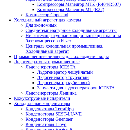
Компрессоры Maneurop MTZ (R404/R507)
Компрессоры Maneurop MT (R22)
Компрессор Copeland
Холодильный агрегат для камеры
Для экономных
Среднетемпературные холодильные агрегаты
Низкотемпературные холодильные централи на
базе компрессора bitzer
Централь холодильная промышленная.
Холодильный агрегат
Промышленные чиллеры для охлаждения воды
Льдогенераторы промышленные
Льдогенераторы ICESTA
Льдогенератор чешуйчатый
Льдогенератор трубчатый
Льдогенератор кубиковый
Запчасти для льдогенераторов ICESTA
Льдогенераторы Льдинка
Кожухотрубные испарители
Холодильные конденсаторы
Конденсаторы Terrafrigo
Конденсаторы SEST-LU-VE
Конденсаторы Guentner
Конденсаторы Lloyd
Конденсаторы Heatcraft