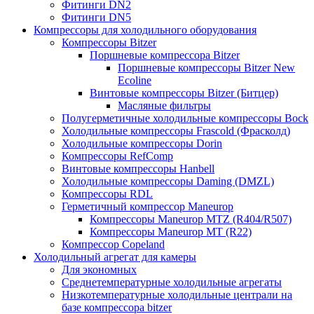
Фитинги DN2
Фитинги DN5
Компрессоры для холодильного оборудования
Компрессоры Bitzer
Поршневые компрессора Bitzer
Поршневые компрессоры Bitzer New
Ecoline
Винтовые компрессоры Bitzer (Битцер)
Масляные фильтры
Полугерметичные холодильные компрессоры Bock
Холодильные компрессоры Frascold (Фрасколд)
Холодильные компрессоры Dorin
Компрессоры RefComp
Винтовые компрессоры Hanbell
Холодильные компрессоры Daming (DMZL)
Компрессоры RDL
Герметичный компрессор Maneurop
Компрессоры Maneurop MTZ (R404/R507)
Компрессоры Maneurop MT (R22)
Компрессор Copeland
Холодильный агрегат для камеры
Для экономных
Среднетемпературные холодильные агрегаты
Низкотемпературные холодильные централи на
базе компрессора bitzer