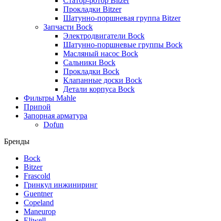
Статор-ротор Bitzer
Прокладки Bitzer
Шатунно-поршневая группа Bitzer
Запчасти Bock
Электродвигатели Bock
Шатунно-поршневые группы Bock
Масляный насос Bock
Сальники Bock
Прокладки Bock
Клапанные доски Bock
Детали корпуса Bock
Фильтры Mahle
Припой
Запорная арматура
Dofun
Бренды
Bock
Bitzer
Frascold
Гринкул инжиниринг
Guentner
Copeland
Maneurop
Eliwell