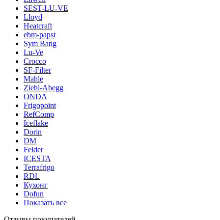
SEST-LU-VE
Lloyd
Heatcraft
ebm-papst
Sym Bang
Lu-Ve
Crocco
SF-Filter
Mahle
Ziehl-Abegg
ONDA
Frigopoint
RefComp
Iceflake
Dorin
DM
Felder
ICESTA
Terrafrigo
RDL
Кухонг
Dofun
Показать все
Отзывы покупателей