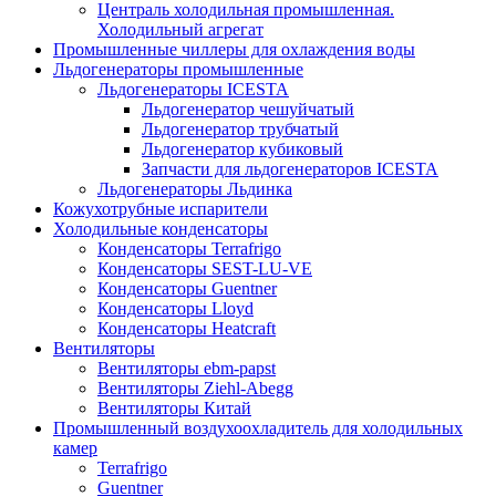
Централь холодильная промышленная.
Холодильный агрегат
Промышленные чиллеры для охлаждения воды
Льдогенераторы промышленные
Льдогенераторы ICESTA
Льдогенератор чешуйчатый
Льдогенератор трубчатый
Льдогенератор кубиковый
Запчасти для льдогенераторов ICESTA
Льдогенераторы Льдинка
Кожухотрубные испарители
Холодильные конденсаторы
Конденсаторы Terrafrigo
Конденсаторы SEST-LU-VE
Конденсаторы Guentner
Конденсаторы Lloyd
Конденсаторы Heatcraft
Вентиляторы
Вентиляторы ebm-papst
Вентиляторы Ziehl-Abegg
Вентиляторы Китай
Промышленный воздухоохладитель для холодильных
камер
Terrafrigo
Guentner