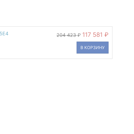
15E4
117 581
204 423
В КОРЗИНУ