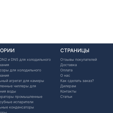
ГОРИИ
СТРАНИЦЫ
 DN2 и DN5 для холодильного
Отзывы покупателей
вания
Доставка
соры для холодильного
Оплата
вания
О нас
ьный агрегат для камеры
Как сделать заказ?
енные чиллеры для
Дилерам
ния воды
Контакты
ераторы промышленные
Статьи
рубные испарители
ьные конденсаторы
торы