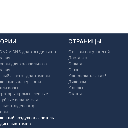
ГОРИИ
СТРАНИЦЫ
 DN2 и DN5 для холодильного
Отзывы покупателей
вания
Доставка
соры для холодильного
Оплата
вания
О нас
ьный агрегат для камеры
Как сделать заказ?
енные чиллеры для
Дилерам
ния воды
Контакты
ераторы промышленные
Статьи
рубные испарители
ьные конденсаторы
торы
енный воздухоохладитель
одильных камер