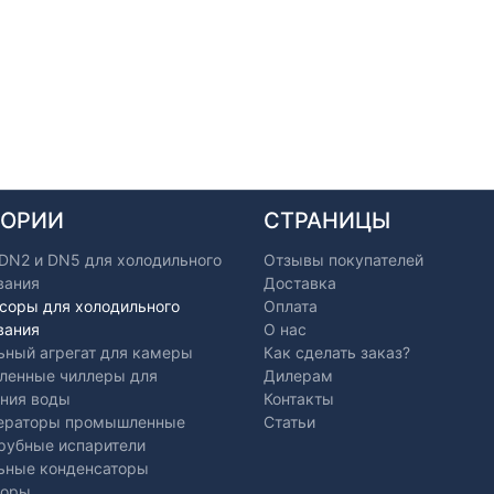
ГОРИИ
СТРАНИЦЫ
 DN2 и DN5 для холодильного
Отзывы покупателей
вания
Доставка
соры для холодильного
Оплата
вания
О нас
ьный агрегат для камеры
Как сделать заказ?
енные чиллеры для
Дилерам
ния воды
Контакты
ераторы промышленные
Статьи
рубные испарители
ьные конденсаторы
торы