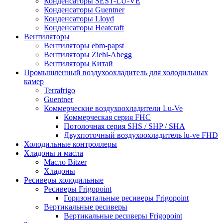
Конденсаторы SEST-LU-VE
Конденсаторы Guentner
Конденсаторы Lloyd
Конденсаторы Heatcraft
Вентиляторы
Вентиляторы ebm-papst
Вентиляторы Ziehl-Abegg
Вентиляторы Китай
Промышленный воздухоохладитель для холодильных
камер
Terrafrigo
Guentner
Коммерческие воздухоохладители Lu-Ve
Коммерческая серия FHC
Потолочная серия SHS / SHP / SHA
Двухпоточный воздухоохладитель lu-ve FHD
Холодильные контроллеры
Хладоны и масла
Масло Bitzer
Хладоны
Ресиверы холодильные
Ресиверы Frigopoint
Горизонтальные ресиверы Frigopoint
Вертикальные ресиверы
Вертикальные ресиверы Frigopoint