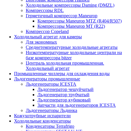
Холодильные компрессоры Daming (DMZL)
Компрессоры RDL
Герметичный компрессор Maneurop
Компрессоры Maneurop MTZ (R404/R507)
Компрессоры Maneurop MT (R22)
Компрессор Copeland
Холодильный агрегат для камеры
Для экономных
Среднетемпературные холодильные агрегаты
Низкотемпературные холодильные централи на
базе компрессора bitzer
Централь холодильная промышленная.
Холодильный агрегат
Промышленные чиллеры для охлаждения воды
Льдогенераторы промышленные
Льдогенераторы ICESTA
Льдогенератор чешуйчатый
Льдогенератор трубчатый
Льдогенератор кубиковый
Запчасти для льдогенераторов ICESTA
Льдогенераторы Льдинка
Кожухотрубные испарители
Холодильные конденсаторы
Конденсаторы Terrafrigo