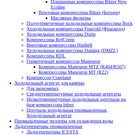
Поршневые компрессоры Bitzer New
Ecoline
Винтовые компрессоры Bitzer (Битцер)
Масляные фильтры
Полугерметичные холодильные компрессоры Bock
Холодильные компрессоры Frascold (Фрасколд)
Холодильные компрессоры Dorin
Компрессоры RefComp
Винтовые компрессоры Hanbell
Холодильные компрессоры Daming (DMZL)
Компрессоры RDL
Герметичный компрессор Maneurop
Компрессоры Maneurop MTZ (R404/R507)
Компрессоры Maneurop MT (R22)
Компрессор Copeland
Холодильный агрегат для камеры
Для экономных
Среднетемпературные холодильные агрегаты
Низкотемпературные холодильные централи на
базе компрессора bitzer
Централь холодильная промышленная.
Холодильный агрегат
Промышленные чиллеры для охлаждения воды
Льдогенераторы промышленные
Льдогенераторы ICESTA