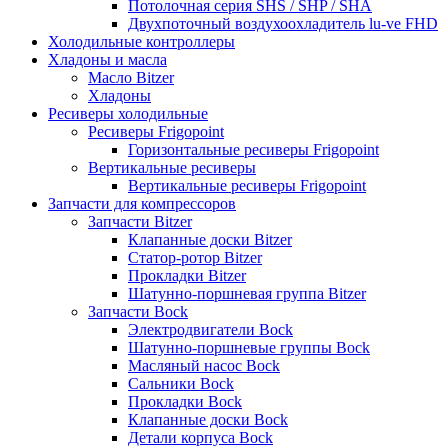
Потолочная серия SHS / SHP / SHA
Двухпоточный воздухоохладитель lu-ve FHD
Холодильные контроллеры
Хладоны и масла
Масло Bitzer
Хладоны
Ресиверы холодильные
Ресиверы Frigopoint
Горизонтальные ресиверы Frigopoint
Вертикальные ресиверы
Вертикальные ресиверы Frigopoint
Запчасти для компрессоров
Запчасти Bitzer
Клапанные доски Bitzer
Статор-ротор Bitzer
Прокладки Bitzer
Шатунно-поршневая группа Bitzer
Запчасти Bock
Электродвигатели Bock
Шатунно-поршневые группы Bock
Масляный насос Bock
Сальники Bock
Прокладки Bock
Клапанные доски Bock
Детали корпуса Bock