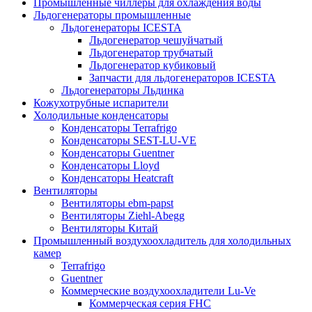
Промышленные чиллеры для охлаждения воды
Льдогенераторы промышленные
Льдогенераторы ICESTA
Льдогенератор чешуйчатый
Льдогенератор трубчатый
Льдогенератор кубиковый
Запчасти для льдогенераторов ICESTA
Льдогенераторы Льдинка
Кожухотрубные испарители
Холодильные конденсаторы
Конденсаторы Terrafrigo
Конденсаторы SEST-LU-VE
Конденсаторы Guentner
Конденсаторы Lloyd
Конденсаторы Heatcraft
Вентиляторы
Вентиляторы ebm-papst
Вентиляторы Ziehl-Abegg
Вентиляторы Китай
Промышленный воздухоохладитель для холодильных
камер
Terrafrigo
Guentner
Коммерческие воздухоохладители Lu-Ve
Коммерческая серия FHC