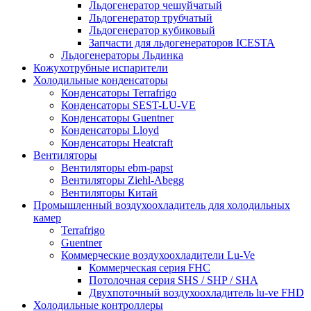
Льдогенератор чешуйчатый
Льдогенератор трубчатый
Льдогенератор кубиковый
Запчасти для льдогенераторов ICESTA
Льдогенераторы Льдинка
Кожухотрубные испарители
Холодильные конденсаторы
Конденсаторы Terrafrigo
Конденсаторы SEST-LU-VE
Конденсаторы Guentner
Конденсаторы Lloyd
Конденсаторы Heatcraft
Вентиляторы
Вентиляторы ebm-papst
Вентиляторы Ziehl-Abegg
Вентиляторы Китай
Промышленный воздухоохладитель для холодильных
камер
Terrafrigo
Guentner
Коммерческие воздухоохладители Lu-Ve
Коммерческая серия FHC
Потолочная серия SHS / SHP / SHA
Двухпоточный воздухоохладитель lu-ve FHD
Холодильные контроллеры