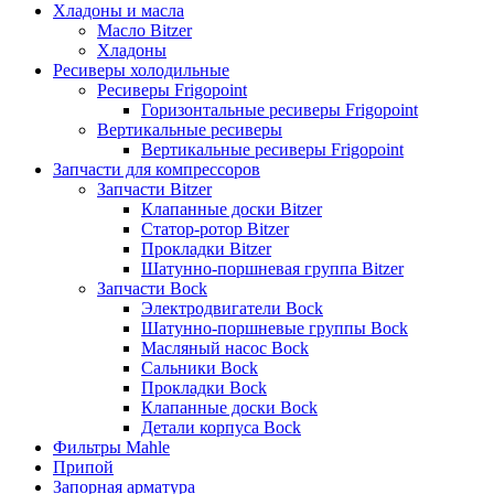
Хладоны и масла
Масло Bitzer
Хладоны
Ресиверы холодильные
Ресиверы Frigopoint
Горизонтальные ресиверы Frigopoint
Вертикальные ресиверы
Вертикальные ресиверы Frigopoint
Запчасти для компрессоров
Запчасти Bitzer
Клапанные доски Bitzer
Статор-ротор Bitzer
Прокладки Bitzer
Шатунно-поршневая группа Bitzer
Запчасти Bock
Электродвигатели Bock
Шатунно-поршневые группы Bock
Масляный насос Bock
Сальники Bock
Прокладки Bock
Клапанные доски Bock
Детали корпуса Bock
Фильтры Mahle
Припой
Запорная арматура