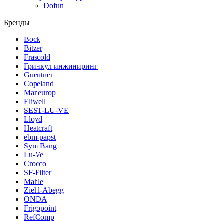
Dofun
Бренды
Bock
Bitzer
Frascold
Гринкул инжиниринг
Guentner
Copeland
Maneurop
Eliwell
SEST-LU-VE
Lloyd
Heatcraft
ebm-papst
Sym Bang
Lu-Ve
Crocco
SF-Filter
Mahle
Ziehl-Abegg
ONDA
Frigopoint
RefComp