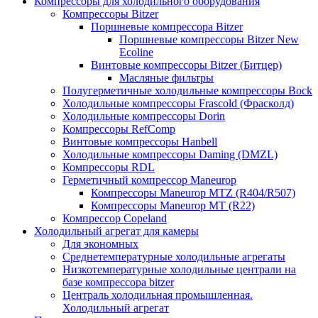
Компрессоры для холодильного оборудования
Компрессоры Bitzer
Поршневые компрессора Bitzer
Поршневые компрессоры Bitzer New
Ecoline
Винтовые компрессоры Bitzer (Битцер)
Масляные фильтры
Полугерметичные холодильные компрессоры Bock
Холодильные компрессоры Frascold (Фрасколд)
Холодильные компрессоры Dorin
Компрессоры RefComp
Винтовые компрессоры Hanbell
Холодильные компрессоры Daming (DMZL)
Компрессоры RDL
Герметичный компрессор Maneurop
Компрессоры Maneurop MTZ (R404/R507)
Компрессоры Maneurop MT (R22)
Компрессор Copeland
Холодильный агрегат для камеры
Для экономных
Среднетемпературные холодильные агрегаты
Низкотемпературные холодильные централи на
базе компрессора bitzer
Централь холодильная промышленная.
Холодильный агрегат