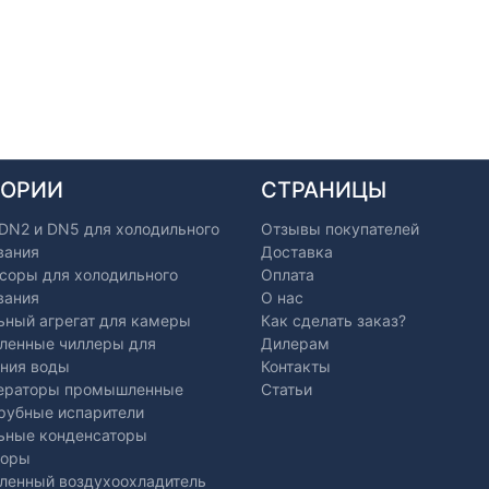
ГОРИИ
СТРАНИЦЫ
 DN2 и DN5 для холодильного
Отзывы покупателей
вания
Доставка
соры для холодильного
Оплата
вания
О нас
ьный агрегат для камеры
Как сделать заказ?
енные чиллеры для
Дилерам
ния воды
Контакты
ераторы промышленные
Статьи
рубные испарители
ьные конденсаторы
торы
енный воздухоохладитель