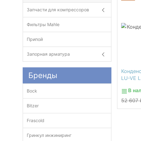
Запчасти для компрессоров
Фильтры Mahle
Припой
Запорная арматура
Конден
Бренды
LU-VE L
В на
Bock
52 607
Bitzer
Frascold
Гринкул инжиниринг