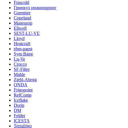
Frascold
Гринкул инжиниринг
Guentner
Copeland
Maneurop
Eliwell
SEST-LU-VE
Lloyd
Heatcraft
ebm-papst
Sym Bang
Lu-Ve
Crocco
SF-Filter
Mahle
Ziehl-Abegg
ONDA
Frigopoint
RefComp
Iceflake
Dorin
DM
Felder
ICESTA
Terrafrigo