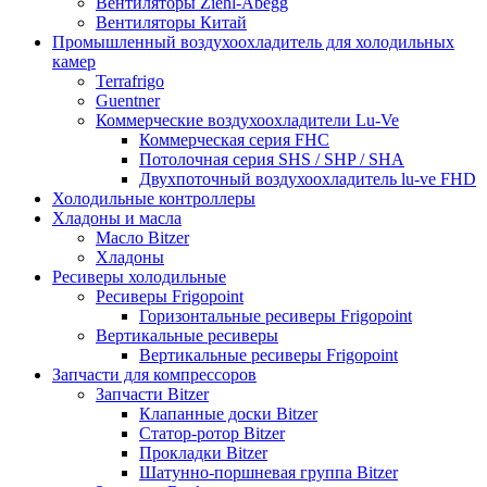
Вентиляторы Ziehl-Abegg
Вентиляторы Китай
Промышленный воздухоохладитель для холодильных
камер
Terrafrigo
Guentner
Коммерческие воздухоохладители Lu-Ve
Коммерческая серия FHC
Потолочная серия SHS / SHP / SHA
Двухпоточный воздухоохладитель lu-ve FHD
Холодильные контроллеры
Хладоны и масла
Масло Bitzer
Хладоны
Ресиверы холодильные
Ресиверы Frigopoint
Горизонтальные ресиверы Frigopoint
Вертикальные ресиверы
Вертикальные ресиверы Frigopoint
Запчасти для компрессоров
Запчасти Bitzer
Клапанные доски Bitzer
Статор-ротор Bitzer
Прокладки Bitzer
Шатунно-поршневая группа Bitzer