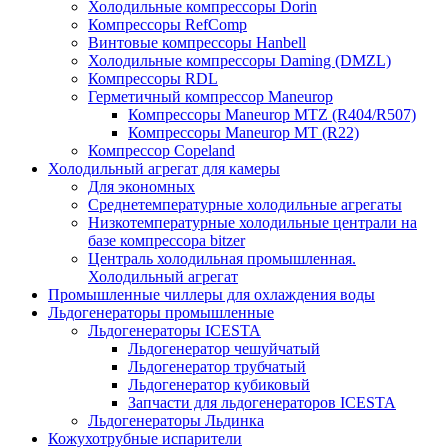
Холодильные компрессоры Dorin
Компрессоры RefComp
Винтовые компрессоры Hanbell
Холодильные компрессоры Daming (DMZL)
Компрессоры RDL
Герметичный компрессор Maneurop
Компрессоры Maneurop MTZ (R404/R507)
Компрессоры Maneurop MT (R22)
Компрессор Copeland
Холодильный агрегат для камеры
Для экономных
Среднетемпературные холодильные агрегаты
Низкотемпературные холодильные централи на
базе компрессора bitzer
Централь холодильная промышленная.
Холодильный агрегат
Промышленные чиллеры для охлаждения воды
Льдогенераторы промышленные
Льдогенераторы ICESTA
Льдогенератор чешуйчатый
Льдогенератор трубчатый
Льдогенератор кубиковый
Запчасти для льдогенераторов ICESTA
Льдогенераторы Льдинка
Кожухотрубные испарители