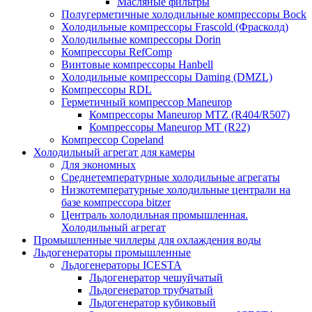
Масляные фильтры
Полугерметичные холодильные компрессоры Bock
Холодильные компрессоры Frascold (Фрасколд)
Холодильные компрессоры Dorin
Компрессоры RefComp
Винтовые компрессоры Hanbell
Холодильные компрессоры Daming (DMZL)
Компрессоры RDL
Герметичный компрессор Maneurop
Компрессоры Maneurop MTZ (R404/R507)
Компрессоры Maneurop MT (R22)
Компрессор Copeland
Холодильный агрегат для камеры
Для экономных
Среднетемпературные холодильные агрегаты
Низкотемпературные холодильные централи на
базе компрессора bitzer
Централь холодильная промышленная.
Холодильный агрегат
Промышленные чиллеры для охлаждения воды
Льдогенераторы промышленные
Льдогенераторы ICESTA
Льдогенератор чешуйчатый
Льдогенератор трубчатый
Льдогенератор кубиковый