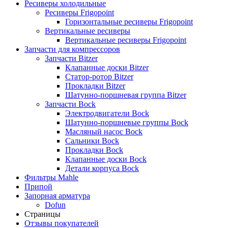
Ресиверы холодильные
Ресиверы Frigopoint
Горизонтальные ресиверы Frigopoint
Вертикальные ресиверы
Вертикальные ресиверы Frigopoint
Запчасти для компрессоров
Запчасти Bitzer
Клапанные доски Bitzer
Статор-ротор Bitzer
Прокладки Bitzer
Шатунно-поршневая группа Bitzer
Запчасти Bock
Электродвигатели Bock
Шатунно-поршневые группы Bock
Масляный насос Bock
Сальники Bock
Прокладки Bock
Клапанные доски Bock
Детали корпуса Bock
Фильтры Mahle
Припой
Запорная арматура
Dofun
Страницы
Отзывы покупателей