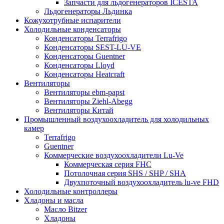
Запчасти для льдогенераторов ICESTA
Льдогенераторы Льдинка
Кожухотрубные испарители
Холодильные конденсаторы
Конденсаторы Terrafrigo
Конденсаторы SEST-LU-VE
Конденсаторы Guentner
Конденсаторы Lloyd
Конденсаторы Heatcraft
Вентиляторы
Вентиляторы ebm-papst
Вентиляторы Ziehl-Abegg
Вентиляторы Китай
Промышленный воздухоохладитель для холодильных
камер
Terrafrigo
Guentner
Коммерческие воздухоохладители Lu-Ve
Коммерческая серия FHC
Потолочная серия SHS / SHP / SHA
Двухпоточный воздухоохладитель lu-ve FHD
Холодильные контроллеры
Хладоны и масла
Масло Bitzer
Хладоны