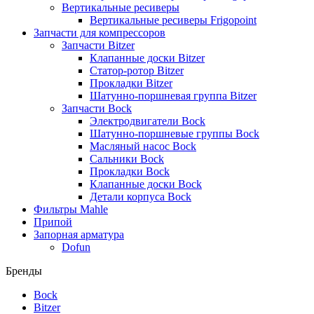
Вертикальные ресиверы
Вертикальные ресиверы Frigopoint
Запчасти для компрессоров
Запчасти Bitzer
Клапанные доски Bitzer
Статор-ротор Bitzer
Прокладки Bitzer
Шатунно-поршневая группа Bitzer
Запчасти Bock
Электродвигатели Bock
Шатунно-поршневые группы Bock
Масляный насос Bock
Сальники Bock
Прокладки Bock
Клапанные доски Bock
Детали корпуса Bock
Фильтры Mahle
Припой
Запорная арматура
Dofun
Бренды
Bock
Bitzer