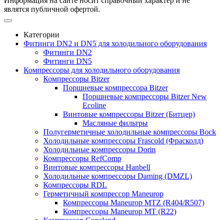
Информация на сайте носит справочный характер и не
являтся публичной офертой.
Категории
Фитинги DN2 и DN5 для холодильного оборудования
Фитинги DN2
Фитинги DN5
Компрессоры для холодильного оборудования
Компрессоры Bitzer
Поршневые компрессора Bitzer
Поршневые компрессоры Bitzer New
Ecoline
Винтовые компрессоры Bitzer (Битцер)
Масляные фильтры
Полугерметичные холодильные компрессоры Bock
Холодильные компрессоры Frascold (Фрасколд)
Холодильные компрессоры Dorin
Компрессоры RefComp
Винтовые компрессоры Hanbell
Холодильные компрессоры Daming (DMZL)
Компрессоры RDL
Герметичный компрессор Maneurop
Компрессоры Maneurop MTZ (R404/R507)
Компрессоры Maneurop MT (R22)