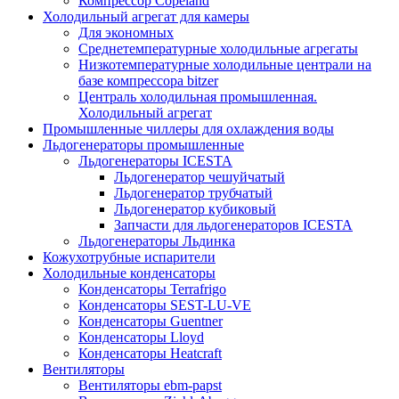
Компрессор Copeland
Холодильный агрегат для камеры
Для экономных
Среднетемпературные холодильные агрегаты
Низкотемпературные холодильные централи на
базе компрессора bitzer
Централь холодильная промышленная.
Холодильный агрегат
Промышленные чиллеры для охлаждения воды
Льдогенераторы промышленные
Льдогенераторы ICESTA
Льдогенератор чешуйчатый
Льдогенератор трубчатый
Льдогенератор кубиковый
Запчасти для льдогенераторов ICESTA
Льдогенераторы Льдинка
Кожухотрубные испарители
Холодильные конденсаторы
Конденсаторы Terrafrigo
Конденсаторы SEST-LU-VE
Конденсаторы Guentner
Конденсаторы Lloyd
Конденсаторы Heatcraft
Вентиляторы
Вентиляторы ebm-papst