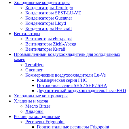
Холодильные конденсаторы
Конденсаторы Terrafrigo
Конденсаторы SEST-LU-VE
Конденсаторы Guentner
Конденсаторы Lloyd
Конденсаторы Heatcraft
Вентиляторы
Вентиляторы ebm-papst
Вентиляторы Ziehl-Abegg
Вентиляторы Китай
Промышленный воздухоохладитель для холодильных
камер
Terrafrigo
Guentner
Коммерческие воздухоохладители Lu-Ve
Коммерческая серия FHC
Потолочная серия SHS / SHP / SHA
Двухпоточный воздухоохладитель lu-ve FHD
Холодильные контроллеры
Хладоны и масла
Масло Bitzer
Хладоны
Ресиверы холодильные
Ресиверы Frigopoint
Горизонтальные ресиверы Frigopoint