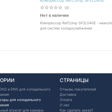
Компрессор RefComp SP2L040E
(0)
Нет в наличии
Компрессор RefComp SP2L040E - низко
для систем холодоснабжения.
ГОРИИ
СТРАНИЦЫ
 DN2 и DN5 для холодильного
Отзывы покупателей
вания
Доставка
соры для холодильного
Оплата
вания
О нас
ьный агрегат для камеры
Как сделать заказ?