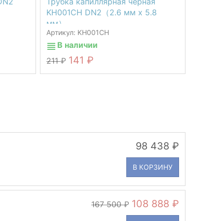
DN2
Трубка капиллярная черная
KH001CH DN2（2.6 мм х 5.8
мм）
Артикул: KH001CH
В наличии
141
211
98 438
В КОРЗИНУ
108 888
167 500