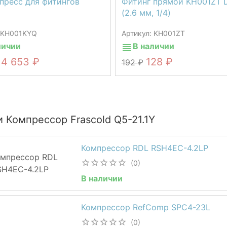
пресс для фитингов
Фитинг прямой KH001ZT 
(2.6 мм, 1/4)
: KH001KYQ
Артикул: KH001ZT
личии
В наличии
4 653
128
192
 Компрессор Frascold Q5-21.1Y
Компрессор RDL RSH4EC-4.2LP
(0)
В наличии
Компрессор RefComp SPC4-23L
(0)