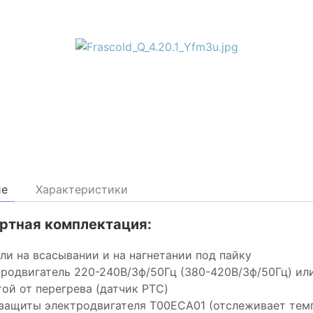
ие
Характеристики
ртная комплектация:
ли на всасывании и на нагнетании под пайку
родвигатель 220-240В/3ф/50Гц (380-420В/3ф/50Гц) или
ой от перегрева (датчик PTC)
защиты электродвигателя T00ECA01 (отслеживает темп