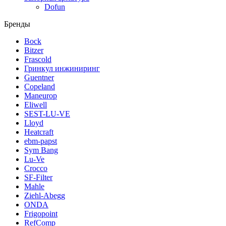
Dofun
Бренды
Bock
Bitzer
Frascold
Гринкул инжиниринг
Guentner
Copeland
Maneurop
Eliwell
SEST-LU-VE
Lloyd
Heatcraft
ebm-papst
Sym Bang
Lu-Ve
Crocco
SF-Filter
Mahle
Ziehl-Abegg
ONDA
Frigopoint
RefComp