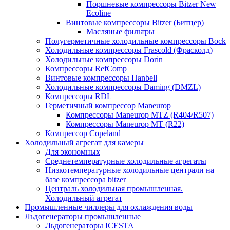
Поршневые компрессоры Bitzer New
Ecoline
Винтовые компрессоры Bitzer (Битцер)
Масляные фильтры
Полугерметичные холодильные компрессоры Bock
Холодильные компрессоры Frascold (Фрасколд)
Холодильные компрессоры Dorin
Компрессоры RefComp
Винтовые компрессоры Hanbell
Холодильные компрессоры Daming (DMZL)
Компрессоры RDL
Герметичный компрессор Maneurop
Компрессоры Maneurop MTZ (R404/R507)
Компрессоры Maneurop MT (R22)
Компрессор Copeland
Холодильный агрегат для камеры
Для экономных
Среднетемпературные холодильные агрегаты
Низкотемпературные холодильные централи на
базе компрессора bitzer
Централь холодильная промышленная.
Холодильный агрегат
Промышленные чиллеры для охлаждения воды
Льдогенераторы промышленные
Льдогенераторы ICESTA