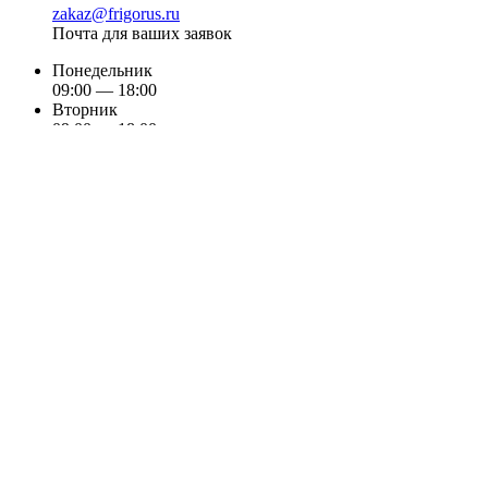
zakaz@frigorus.ru
Почта для ваших заявок
Понедельник
09:00 — 18:00
Вторник
09:00 — 18:00
Среда
09:00 — 18:00
Четверг
09:00 — 18:00
Пятница
09:00 — 18:00
Суббота
выходной
Воскресенье
выходной
Наш сайт
использует cookie
(файлы с данными о прошлых
посещениях сайта) для персонализации сервисов и удобства
пользователей. Мы серьезно относимся к защите
персональных данных — ознакомьтесь с
условиями и
принципами их обработки
.
Вы можете запретить сохранение cookie в настройках своего