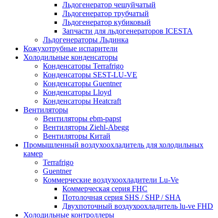
Льдогенератор чешуйчатый
Льдогенератор трубчатый
Льдогенератор кубиковый
Запчасти для льдогенераторов ICESTA
Льдогенераторы Льдинка
Кожухотрубные испарители
Холодильные конденсаторы
Конденсаторы Terrafrigo
Конденсаторы SEST-LU-VE
Конденсаторы Guentner
Конденсаторы Lloyd
Конденсаторы Heatcraft
Вентиляторы
Вентиляторы ebm-papst
Вентиляторы Ziehl-Abegg
Вентиляторы Китай
Промышленный воздухоохладитель для холодильных
камер
Terrafrigo
Guentner
Коммерческие воздухоохладители Lu-Ve
Коммерческая серия FHC
Потолочная серия SHS / SHP / SHA
Двухпоточный воздухоохладитель lu-ve FHD
Холодильные контроллеры