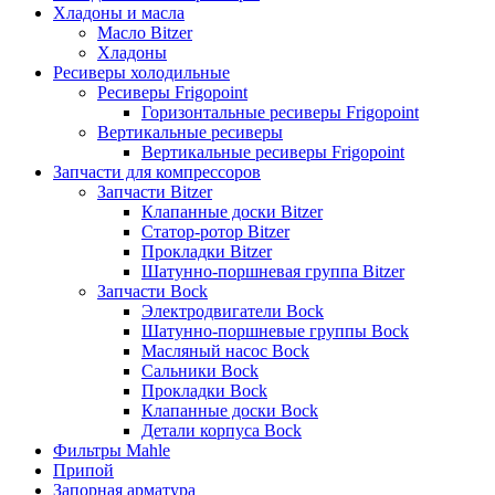
Хладоны и масла
Масло Bitzer
Хладоны
Ресиверы холодильные
Ресиверы Frigopoint
Горизонтальные ресиверы Frigopoint
Вертикальные ресиверы
Вертикальные ресиверы Frigopoint
Запчасти для компрессоров
Запчасти Bitzer
Клапанные доски Bitzer
Статор-ротор Bitzer
Прокладки Bitzer
Шатунно-поршневая группа Bitzer
Запчасти Bock
Электродвигатели Bock
Шатунно-поршневые группы Bock
Масляный насос Bock
Сальники Bock
Прокладки Bock
Клапанные доски Bock
Детали корпуса Bock
Фильтры Mahle
Припой
Запорная арматура