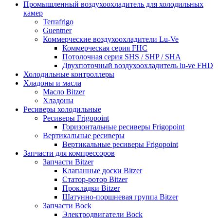
Промышленный воздухоохладитель для холодильных
камер
Terrafrigo
Guentner
Коммерческие воздухоохладители Lu-Ve
Коммерческая серия FHC
Потолочная серия SHS / SHP / SHA
Двухпоточный воздухоохладитель lu-ve FHD
Холодильные контроллеры
Хладоны и масла
Масло Bitzer
Хладоны
Ресиверы холодильные
Ресиверы Frigopoint
Горизонтальные ресиверы Frigopoint
Вертикальные ресиверы
Вертикальные ресиверы Frigopoint
Запчасти для компрессоров
Запчасти Bitzer
Клапанные доски Bitzer
Статор-ротор Bitzer
Прокладки Bitzer
Шатунно-поршневая группа Bitzer
Запчасти Bock
Электродвигатели Bock