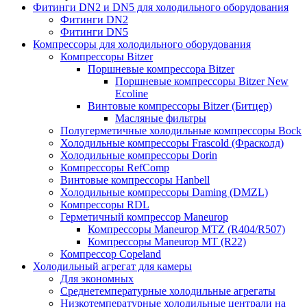
Фитинги DN2 и DN5 для холодильного оборудования
Фитинги DN2
Фитинги DN5
Компрессоры для холодильного оборудования
Компрессоры Bitzer
Поршневые компрессора Bitzer
Поршневые компрессоры Bitzer New
Ecoline
Винтовые компрессоры Bitzer (Битцер)
Масляные фильтры
Полугерметичные холодильные компрессоры Bock
Холодильные компрессоры Frascold (Фрасколд)
Холодильные компрессоры Dorin
Компрессоры RefComp
Винтовые компрессоры Hanbell
Холодильные компрессоры Daming (DMZL)
Компрессоры RDL
Герметичный компрессор Maneurop
Компрессоры Maneurop MTZ (R404/R507)
Компрессоры Maneurop MT (R22)
Компрессор Copeland
Холодильный агрегат для камеры
Для экономных
Среднетемпературные холодильные агрегаты
Низкотемпературные холодильные централи на