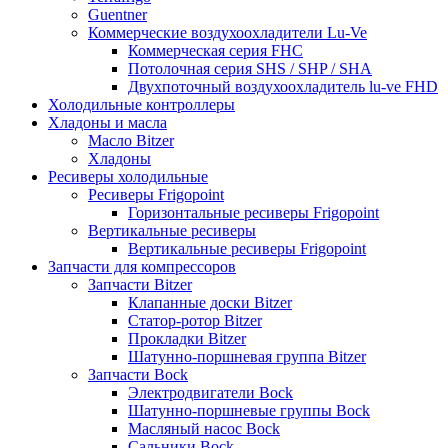
Guentner
Коммерческие воздухоохладители Lu-Ve
Коммерческая серия FHC
Потолочная серия SHS / SHP / SHA
Двухпоточный воздухоохладитель lu-ve FHD
Холодильные контроллеры
Хладоны и масла
Масло Bitzer
Хладоны
Ресиверы холодильные
Ресиверы Frigopoint
Горизонтальные ресиверы Frigopoint
Вертикальные ресиверы
Вертикальные ресиверы Frigopoint
Запчасти для компрессоров
Запчасти Bitzer
Клапанные доски Bitzer
Статор-ротор Bitzer
Прокладки Bitzer
Шатунно-поршневая группа Bitzer
Запчасти Bock
Электродвигатели Bock
Шатунно-поршневые группы Bock
Масляный насос Bock
Сальники Bock