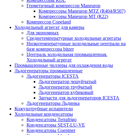
Компрессоры RDL
Герметичный компрессор Maneurop
Компрессоры Maneurop MTZ (R404/R507)
Компрессоры Maneurop MT (R22)
Компрессор Copeland
Холодильный агрегат для камеры
Для экономных
Среднетемпературные холодильные агрегаты
Низкотемпературные холодильные централи на
базе компрессора bitzer
Централь холодильная промышленная.
Холодильный агрегат
Промышленные чиллеры для охлаждения воды
Льдогенераторы промышленные
Льдогенераторы ICESTA
Льдогенератор чешуйчатый
Льдогенератор трубчатый
Льдогенератор кубиковый
Запчасти для льдогенераторов ICESTA
Льдогенераторы Льдинка
Кожухотрубные испарители
Холодильные конденсаторы
Конденсаторы Terrafrigo
Конденсаторы SEST-LU-VE
Конденсаторы Guentner