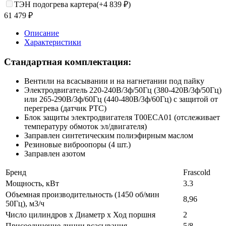
ТЭН подогрева картера(+
4 839
₽
)
61 479
₽
Описание
Характеристики
Стандартная комплектация:
Вентили на всасывании и на нагнетании под пайку
Электродвигатель 220-240В/3ф/50Гц (380-420В/3ф/50Гц)
или 265-290В/3ф/60Гц (440-480В/3ф/60Гц) с защитой от
перегрева (датчик PTC)
Блок защиты электродвигателя T00ECA01 (отслеживает
температуру обмоток эл/двигателя)
Заправлен синтетическим полиэфирным маслом
Резиновые виброопоры (4 шт.)
Заправлен азотом
Бренд
Frascold
Мощность, кВт
3.3
Объемная производительность (1450 об/мин
8,96
50Гц), м3/ч
Число цилиндров х Диаметр х Ход поршня
2
Присоединение линии всасывания
5/8