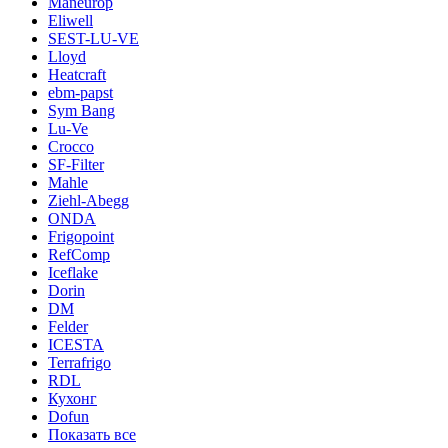
Maneurop
Eliwell
SEST-LU-VE
Lloyd
Heatcraft
ebm-papst
Sym Bang
Lu-Ve
Crocco
SF-Filter
Mahle
Ziehl-Abegg
ONDA
Frigopoint
RefComp
Iceflake
Dorin
DM
Felder
ICESTA
Terrafrigo
RDL
Кухонг
Dofun
Показать все