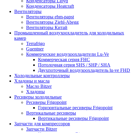
Конденсаторы Lloyd
Конденсаторы Heatcraft
Вентиляторы
Вентиляторы ebm-papst
Вентиляторы Ziehl-Abegg
Вентиляторы Китай
Промышленный воздухоохладитель для холодильных
камер
Terrafrigo
Guentner
Коммерческие воздухоохладители Lu-Ve
Коммерческая серия FHC
Потолочная серия SHS / SHP / SHA
Двухпоточный воздухоохладитель lu-ve FHD
Холодильные контроллеры
Хладоны и масла
Масло Bitzer
Хладоны
Ресиверы холодильные
Ресиверы Frigopoint
Горизонтальные ресиверы Frigopoint
Вертикальные ресиверы
Вертикальные ресиверы Frigopoint
Запчасти для компрессоров
Запчасти Bitzer