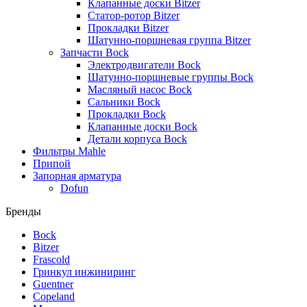
Клапанные доски Bitzer
Статор-ротор Bitzer
Прокладки Bitzer
Шатунно-поршневая группа Bitzer
Запчасти Bock
Электродвигатели Bock
Шатунно-поршневые группы Bock
Масляный насос Bock
Сальники Bock
Прокладки Bock
Клапанные доски Bock
Детали корпуса Bock
Фильтры Mahle
Припой
Запорная арматура
Dofun
Бренды
Bock
Bitzer
Frascold
Гринкул инжиниринг
Guentner
Copeland