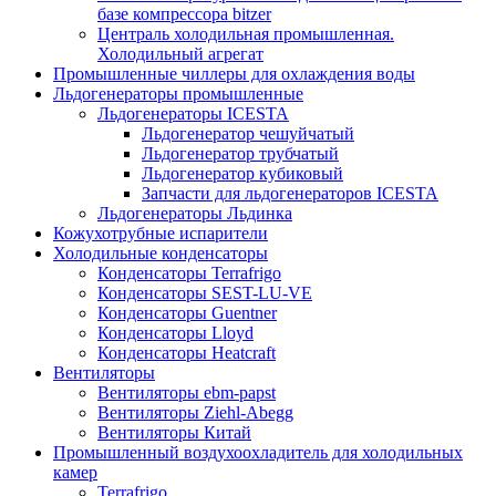
базе компрессора bitzer
Централь холодильная промышленная.
Холодильный агрегат
Промышленные чиллеры для охлаждения воды
Льдогенераторы промышленные
Льдогенераторы ICESTA
Льдогенератор чешуйчатый
Льдогенератор трубчатый
Льдогенератор кубиковый
Запчасти для льдогенераторов ICESTA
Льдогенераторы Льдинка
Кожухотрубные испарители
Холодильные конденсаторы
Конденсаторы Terrafrigo
Конденсаторы SEST-LU-VE
Конденсаторы Guentner
Конденсаторы Lloyd
Конденсаторы Heatcraft
Вентиляторы
Вентиляторы ebm-papst
Вентиляторы Ziehl-Abegg
Вентиляторы Китай
Промышленный воздухоохладитель для холодильных
камер
Terrafrigo