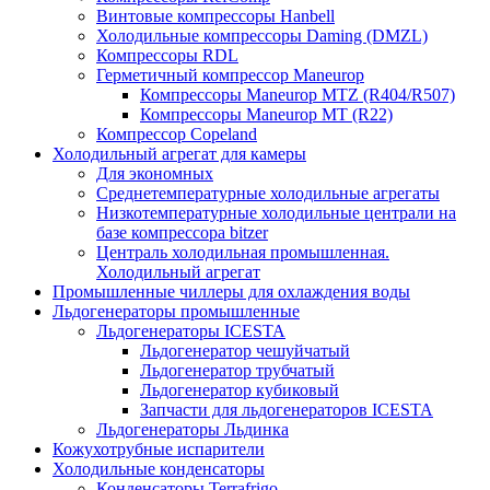
Винтовые компрессоры Hanbell
Холодильные компрессоры Daming (DMZL)
Компрессоры RDL
Герметичный компрессор Maneurop
Компрессоры Maneurop MTZ (R404/R507)
Компрессоры Maneurop MT (R22)
Компрессор Copeland
Холодильный агрегат для камеры
Для экономных
Среднетемпературные холодильные агрегаты
Низкотемпературные холодильные централи на
базе компрессора bitzer
Централь холодильная промышленная.
Холодильный агрегат
Промышленные чиллеры для охлаждения воды
Льдогенераторы промышленные
Льдогенераторы ICESTA
Льдогенератор чешуйчатый
Льдогенератор трубчатый
Льдогенератор кубиковый
Запчасти для льдогенераторов ICESTA
Льдогенераторы Льдинка
Кожухотрубные испарители
Холодильные конденсаторы
Конденсаторы Terrafrigo