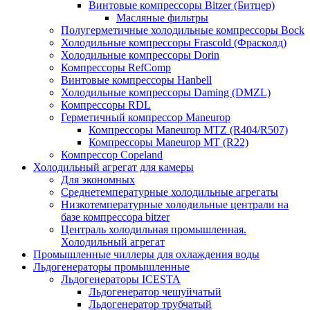
Винтовые компрессоры Bitzer (Битцер)
Масляные фильтры
Полугерметичные холодильные компрессоры Bock
Холодильные компрессоры Frascold (Фрасколд)
Холодильные компрессоры Dorin
Компрессоры RefComp
Винтовые компрессоры Hanbell
Холодильные компрессоры Daming (DMZL)
Компрессоры RDL
Герметичный компрессор Maneurop
Компрессоры Maneurop MTZ (R404/R507)
Компрессоры Maneurop MT (R22)
Компрессор Copeland
Холодильный агрегат для камеры
Для экономных
Среднетемпературные холодильные агрегаты
Низкотемпературные холодильные централи на
базе компрессора bitzer
Централь холодильная промышленная.
Холодильный агрегат
Промышленные чиллеры для охлаждения воды
Льдогенераторы промышленные
Льдогенераторы ICESTA
Льдогенератор чешуйчатый
Льдогенератор трубчатый