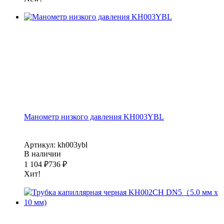
Манометр низкого давления KH003YBL
Артикул: kh003ybl
В наличии
1 104
₽
736
₽
Хит!