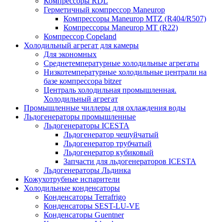
Компрессоры RDL
Герметичный компрессор Maneurop
Компрессоры Maneurop MTZ (R404/R507)
Компрессоры Maneurop MT (R22)
Компрессор Copeland
Холодильный агрегат для камеры
Для экономных
Среднетемпературные холодильные агрегаты
Низкотемпературные холодильные централи на
базе компрессора bitzer
Централь холодильная промышленная.
Холодильный агрегат
Промышленные чиллеры для охлаждения воды
Льдогенераторы промышленные
Льдогенераторы ICESTA
Льдогенератор чешуйчатый
Льдогенератор трубчатый
Льдогенератор кубиковый
Запчасти для льдогенераторов ICESTA
Льдогенераторы Льдинка
Кожухотрубные испарители
Холодильные конденсаторы
Конденсаторы Terrafrigo
Конденсаторы SEST-LU-VE
Конденсаторы Guentner