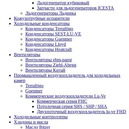
Льдогенератор кубиковый
Запчасти для льдогенераторов ICESTA
Льдогенераторы Льдинка
Кожухотрубные испарители
Холодильные конденсаторы
Конденсаторы Terrafrigo
Конденсаторы SEST-LU-VE
Конденсаторы Guentner
Конденсаторы Lloyd
Конденсаторы Heatcraft
Вентиляторы
Вентиляторы ebm-papst
Вентиляторы Ziehl-Abegg
Вентиляторы Китай
Промышленный воздухоохладитель для холодильных
камер
Terrafrigo
Guentner
Коммерческие воздухоохладители Lu-Ve
Коммерческая серия FHC
Потолочная серия SHS / SHP / SHA
Двухпоточный воздухоохладитель lu-ve FHD
Холодильные контроллеры
Хладоны и масла
Масло Bitzer