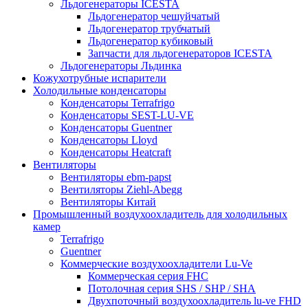
Льдогенераторы ICESTA
Льдогенератор чешуйчатый
Льдогенератор трубчатый
Льдогенератор кубиковый
Запчасти для льдогенераторов ICESTA
Льдогенераторы Льдинка
Кожухотрубные испарители
Холодильные конденсаторы
Конденсаторы Terrafrigo
Конденсаторы SEST-LU-VE
Конденсаторы Guentner
Конденсаторы Lloyd
Конденсаторы Heatcraft
Вентиляторы
Вентиляторы ebm-papst
Вентиляторы Ziehl-Abegg
Вентиляторы Китай
Промышленный воздухоохладитель для холодильных
камер
Terrafrigo
Guentner
Коммерческие воздухоохладители Lu-Ve
Коммерческая серия FHC
Потолочная серия SHS / SHP / SHA
Двухпоточный воздухоохладитель lu-ve FHD