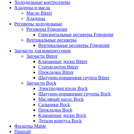
Холодильные контроллеры
Хладоны и масла
Масло Bitzer
Хладоны
Ресиверы холодильные
Ресиверы Frigopoint
Горизонтальные ресиверы Frigopoint
Вертикальные ресиверы
Вертикальные ресиверы Frigopoint
Запчасти для компрессоров
Запчасти Bitzer
Клапанные доски Bitzer
Статор-ротор Bitzer
Прокладки Bitzer
Шатунно-поршневая группа Bitzer
Запчасти Bock
Электродвигатели Bock
Шатунно-поршневые группы Bock
Масляный насос Bock
Сальники Bock
Прокладки Bock
Клапанные доски Bock
Детали корпуса Bock
Фильтры Mahle
Припой