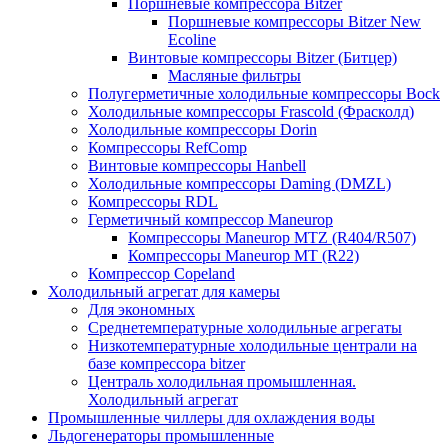
Поршневые компрессора Bitzer
Поршневые компрессоры Bitzer New
Ecoline
Винтовые компрессоры Bitzer (Битцер)
Масляные фильтры
Полугерметичные холодильные компрессоры Bock
Холодильные компрессоры Frascold (Фрасколд)
Холодильные компрессоры Dorin
Компрессоры RefComp
Винтовые компрессоры Hanbell
Холодильные компрессоры Daming (DMZL)
Компрессоры RDL
Герметичный компрессор Maneurop
Компрессоры Maneurop MTZ (R404/R507)
Компрессоры Maneurop MT (R22)
Компрессор Copeland
Холодильный агрегат для камеры
Для экономных
Среднетемпературные холодильные агрегаты
Низкотемпературные холодильные централи на
базе компрессора bitzer
Централь холодильная промышленная.
Холодильный агрегат
Промышленные чиллеры для охлаждения воды
Льдогенераторы промышленные