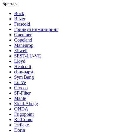
Бренды
Bock
Bitzer
Frascold
Гринкул инжиниринг
Guentner
Copeland
Maneurop
Eliwell
SEST-LU-VE
Lloyd
Heatcraft
ebm-papst
Sym Bang
Lu-Ve
Crocco
SF-Filter
Mahle
Ziehl-Abegg
ONDA
Frigopoint
RefComp
Iceflake
Dorin