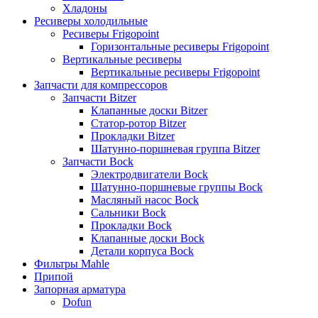
Хладоны
Ресиверы холодильные
Ресиверы Frigopoint
Горизонтальные ресиверы Frigopoint
Вертикальные ресиверы
Вертикальные ресиверы Frigopoint
Запчасти для компрессоров
Запчасти Bitzer
Клапанные доски Bitzer
Статор-ротор Bitzer
Прокладки Bitzer
Шатунно-поршневая группа Bitzer
Запчасти Bock
Электродвигатели Bock
Шатунно-поршневые группы Bock
Масляный насос Bock
Сальники Bock
Прокладки Bock
Клапанные доски Bock
Детали корпуса Bock
Фильтры Mahle
Припой
Запорная арматура
Dofun