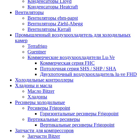
Конденсаторы Lloyd
Конденсаторы Heatcraft
Вентиляторы
Вентиляторы ebm-papst
Вентиляторы Ziehl-Abegg
Вентиляторы Китай
Промышленный воздухоохладитель для холодильных
камер
Terrafrigo
Guentner
Коммерческие воздухоохладители Lu-Ve
Коммерческая серия FHC
Потолочная серия SHS / SHP / SHA
Двухпоточный воздухоохладитель lu-ve FHD
Холодильные контроллеры
Хладоны и масла
Масло Bitzer
Хладоны
Ресиверы холодильные
Ресиверы Frigopoint
Горизонтальные ресиверы Frigopoint
Вертикальные ресиверы
Вертикальные ресиверы Frigopoint
Запчасти для компрессоров
Запчасти Bitzer