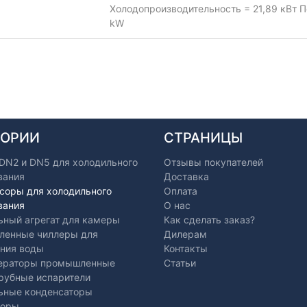
Холодопроизводительность = 21,89 кВт П
kW
ГОРИИ
СТРАНИЦЫ
 DN2 и DN5 для холодильного
Отзывы покупателей
вания
Доставка
соры для холодильного
Оплата
вания
О нас
ьный агрегат для камеры
Как сделать заказ?
енные чиллеры для
Дилерам
ния воды
Контакты
ераторы промышленные
Статьи
рубные испарители
ьные конденсаторы
торы