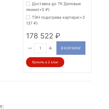
Доставка до ТК Деловые
линии(+
0
)
ТЭН подогрева картера(+
3
137
)
178 522
В КОРЗИНУ
Купить в 1 клик
т: