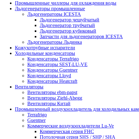
Промышленные чиллеры для охлаждения воды
Льдогенераторы промышленные
Льдогенераторы ICESTA
Льдогенератор чешуйчатый
Льдогенератор трубчатый
Льдогенератор кубиковый
Запчасти для льдогенераторов ICESTA
Льдогенераторы Льдинка
Кожухотрубные испарители
Холодильные конденсаторы
Конденсаторы Terrafrigo
Конденсаторы SEST-LU-VE
Конденсаторы Guentner
Конденсаторы Lloyd
Конденсаторы Heatcraft
Вентиляторы
Вентиляторы ebm-papst
Вентиляторы Ziehl-Abegg
Вентиляторы Китай
Промышленный воздухоохладитель для холодильных кам
Terrafrigo
Guentner
Коммерческие воздухоохладители Lu-Ve
Коммерческая серия FHC
Потолочная серия SHS / SHP / SHA