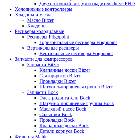
Двухпоточный воздухоохладитель lu-ve FHD
Холодильные контроллеры
Хладоны и масла
Масло Bitzer
Хладоны
Ресиверы холодильные
Ресиверы Frigopoint
Горизонтальные ресиверы Frigopoint
Вертикальные ресиверы
Вертикальные ресиверы Frigopoint
Запчасти для компрессоров
Запчасти Bitzer
Клапанные доски Bitzer
Статор-ротор Bitzer
Прокладки Bitzer
Шатунно-поршневая группа Bitzer
Запчасти Bock
Электродвигатели Bock
Шатунно-поршневые группы Bock
Масляный насос Bock
Сальники Bock
Прокладки Bock
Клапанные доски Bock
Детали корпуса Bock
Фильтры Mahle