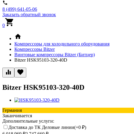
8 (499) 641-05-06
Заказать обратный звонок
0
Компрессоры для холодильного оборудования
Компрессоры Bitzer
Винтовые компрессоры Bitzer (Битцер)
Bitzer HSK95103-320-40D
Bitzer HSK95103-320-40D
Германия
Заканчивается
Дополнительные услуги:
Доставка до ТК Деловые линии(+
0
₽
)
6 018 969
₽
2 747 660
₽