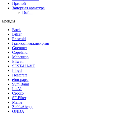
Припой
Запорная арматура
Dofun
Бренды
Bock
Bitzer
Frascold
Гринкул инжиниринг
Guentner
Copeland
Maneurop
Eliwell
SEST-LU-VE
Lloyd
Heatcraft
ebm-papst
Sym Bang
Lu-Ve
Crocco
SF-Filter
Mahle
Ziehl-Abegg
ONDA