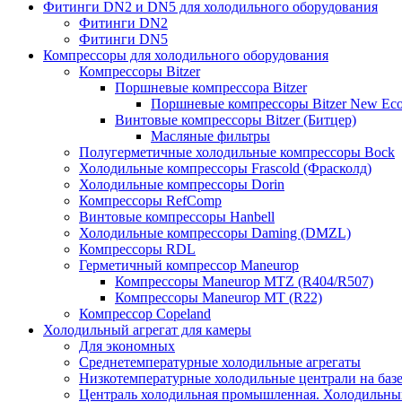
Фитинги DN2 и DN5 для холодильного оборудования
Фитинги DN2
Фитинги DN5
Компрессоры для холодильного оборудования
Компрессоры Bitzer
Поршневые компрессора Bitzer
Поршневые компрессоры Bitzer New Eco
Винтовые компрессоры Bitzer (Битцер)
Масляные фильтры
Полугерметичные холодильные компрессоры Bock
Холодильные компрессоры Frascold (Фрасколд)
Холодильные компрессоры Dorin
Компрессоры RefComp
Винтовые компрессоры Hanbell
Холодильные компрессоры Daming (DMZL)
Компрессоры RDL
Герметичный компрессор Maneurop
Компрессоры Maneurop MTZ (R404/R507)
Компрессоры Maneurop MT (R22)
Компрессор Copeland
Холодильный агрегат для камеры
Для экономных
Среднетемпературные холодильные агрегаты
Низкотемпературные холодильные централи на базе 
Централь холодильная промышленная. Холодильный