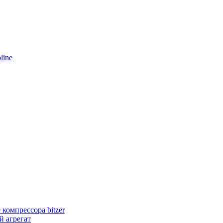
line
компрессора bitzer
 агрегат