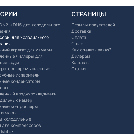
ГОРИИ
СТРАНИЦЫ
 DN2 и DN5 для холодильного
Отзывы покупателей
вания
Доставка
соры для холодильного
Оплата
вания
О нас
ьный агрегат для камеры
Как сделать заказ?
енные чиллеры для
Дилерам
ния воды
Контакты
ераторы промышленные
Статьи
рубные испарители
ьные конденсаторы
торы
енный воздухоохладитель
одильных камер
ьные контроллеры
 и масла
ы холодильные
и для компрессоров
 Mahle