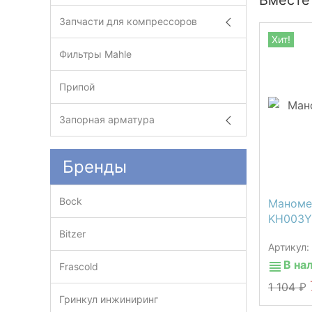
Вместе 
Запчасти для компрессоров
Хит!
Фильтры Mahle
Припой
Запорная арматура
Бренды
Bock
Маноме
KH003Y
Bitzer
Артикул:
В на
Frascold
1 104
Гринкул инжиниринг