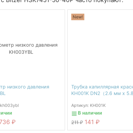
с Bitzer HSK7451-50-40P часто покупают:
New!
тр низкого давления
Трубка капиллярная крас
BL
KH001K DN2（2.6 мм х 5.
 kh003ybl
Артикул: KH001K
личии
В наличии
736
141
211