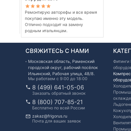
Ремонтирую авторефы и все время
покупаю именно эту модель.
Отлично подходит на замену
родным итальянцам.
СВЯЖИТЕСЬ С НАМИ
КАТЕ
Московская область, Раменский
Фитинги
городской округ, рабочий посёлок
оборудо
Ильинский, Рабочая улица, 48/8.
Компрес
Мы работаем с 9:00 до 18:00
оборудо
Холодил
8 (499) 641-05-06
Промышл
Заказать обратный звонок
охлажде
8 (800) 707-85-21
Льдоген
Бесплатно по всей России
Кожухот
zakaz@frigorus.ru
Холодил
Почта для ваших заявок
Вентиля
Промышл