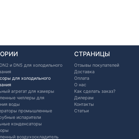
ГОРИИ
СТРАНИЦЫ
 DN2 и DN5 для холодильного
Отзывы покупателей
вания
Доставка
соры для холодильного
Оплата
вания
О нас
ьный агрегат для камеры
Как сделать заказ?
енные чиллеры для
Дилерам
ния воды
Контакты
ераторы промышленные
Статьи
рубные испарители
ьные конденсаторы
торы
енный воздухоохладитель