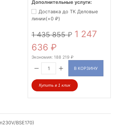
Дополнительные услуги:
Доставка до ТК Деловые
линии(+
0
)
1 247
1 435 855
636
Экономия:
188 219
В КОРЗИНУ
Купить в 1 клик
in230V/BSE170)