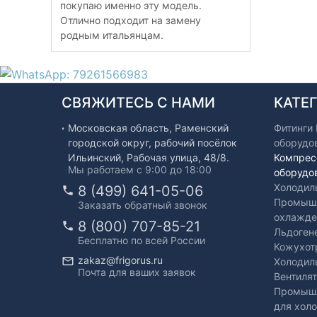
покупаю именно эту модель.
Отлично подходит на замену
родным итальянцам.
СВЯЖИТЕСЬ С НАМИ
КАТЕ
Московская область, Раменский
Фитинги
городской округ, рабочий посёлок
оборудо
Ильинский, Рабочая улица, 48/8.
Компрес
Мы работаем с 9:00 до 18:00
оборудо
Холодил
8 (499) 641-05-06
Промышл
Заказать обратный звонок
охлажде
8 (800) 707-85-21
Льдоген
Бесплатно по всей России
Кожухот
zakaz@frigorus.ru
Холодил
Почта для ваших заявок
Вентиля
Промышл
для хол