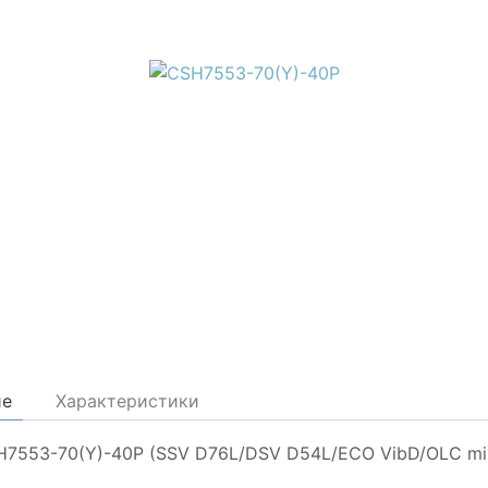
ие
Характеристики
SH7553-70(Y)-40P (SSV D76L/DSV D54L/ECO VibD/OLC m