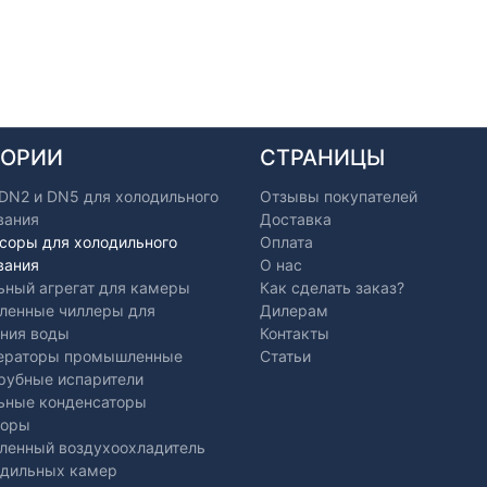
ГОРИИ
СТРАНИЦЫ
 DN2 и DN5 для холодильного
Отзывы покупателей
вания
Доставка
соры для холодильного
Оплата
вания
О нас
ьный агрегат для камеры
Как сделать заказ?
енные чиллеры для
Дилерам
ния воды
Контакты
ераторы промышленные
Статьи
рубные испарители
ьные конденсаторы
торы
енный воздухоохладитель
одильных камер