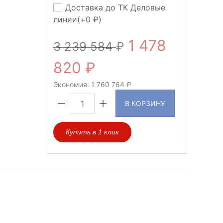
Доставка до ТК Деловые
линии(+
0
)
1 478
3 239 584
820
Экономия:
1 760 764
В КОРЗИНУ
Купить в 1 клик