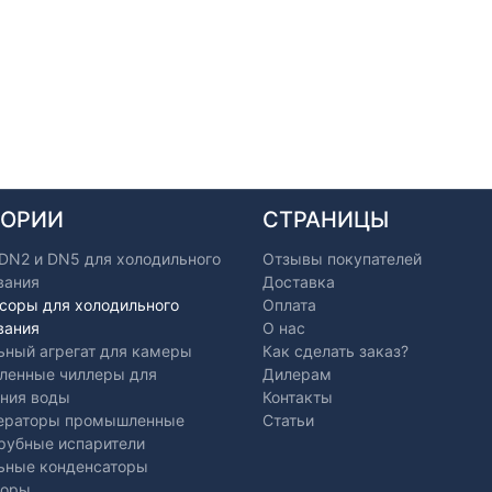
ГОРИИ
СТРАНИЦЫ
 DN2 и DN5 для холодильного
Отзывы покупателей
вания
Доставка
соры для холодильного
Оплата
вания
О нас
ьный агрегат для камеры
Как сделать заказ?
енные чиллеры для
Дилерам
ния воды
Контакты
ераторы промышленные
Статьи
рубные испарители
ьные конденсаторы
торы