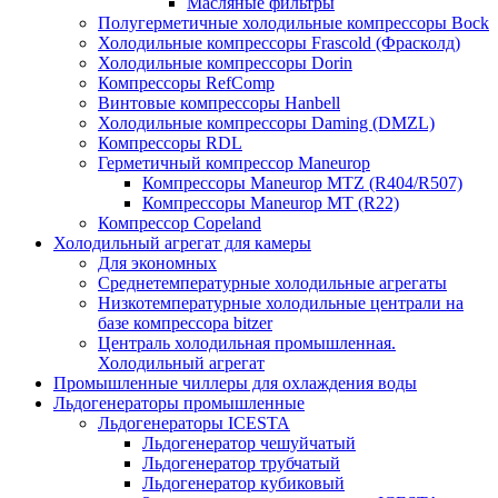
Масляные фильтры
Полугерметичные холодильные компрессоры Bock
Холодильные компрессоры Frascold (Фрасколд)
Холодильные компрессоры Dorin
Компрессоры RefComp
Винтовые компрессоры Hanbell
Холодильные компрессоры Daming (DMZL)
Компрессоры RDL
Герметичный компрессор Maneurop
Компрессоры Maneurop MTZ (R404/R507)
Компрессоры Maneurop MT (R22)
Компрессор Copeland
Холодильный агрегат для камеры
Для экономных
Среднетемпературные холодильные агрегаты
Низкотемпературные холодильные централи на
базе компрессора bitzer
Централь холодильная промышленная.
Холодильный агрегат
Промышленные чиллеры для охлаждения воды
Льдогенераторы промышленные
Льдогенераторы ICESTA
Льдогенератор чешуйчатый
Льдогенератор трубчатый
Льдогенератор кубиковый