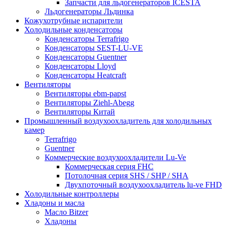
Запчасти для льдогенераторов ICESTA
Льдогенераторы Льдинка
Кожухотрубные испарители
Холодильные конденсаторы
Конденсаторы Terrafrigo
Конденсаторы SEST-LU-VE
Конденсаторы Guentner
Конденсаторы Lloyd
Конденсаторы Heatcraft
Вентиляторы
Вентиляторы ebm-papst
Вентиляторы Ziehl-Abegg
Вентиляторы Китай
Промышленный воздухоохладитель для холодильных
камер
Terrafrigo
Guentner
Коммерческие воздухоохладители Lu-Ve
Коммерческая серия FHC
Потолочная серия SHS / SHP / SHA
Двухпоточный воздухоохладитель lu-ve FHD
Холодильные контроллеры
Хладоны и масла
Масло Bitzer
Хладоны