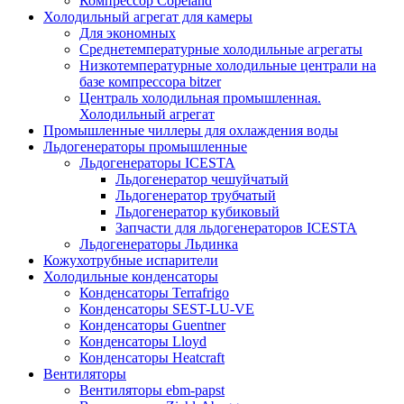
Компрессор Copeland
Холодильный агрегат для камеры
Для экономных
Среднетемпературные холодильные агрегаты
Низкотемпературные холодильные централи на
базе компрессора bitzer
Централь холодильная промышленная.
Холодильный агрегат
Промышленные чиллеры для охлаждения воды
Льдогенераторы промышленные
Льдогенераторы ICESTA
Льдогенератор чешуйчатый
Льдогенератор трубчатый
Льдогенератор кубиковый
Запчасти для льдогенераторов ICESTA
Льдогенераторы Льдинка
Кожухотрубные испарители
Холодильные конденсаторы
Конденсаторы Terrafrigo
Конденсаторы SEST-LU-VE
Конденсаторы Guentner
Конденсаторы Lloyd
Конденсаторы Heatcraft
Вентиляторы
Вентиляторы ebm-papst