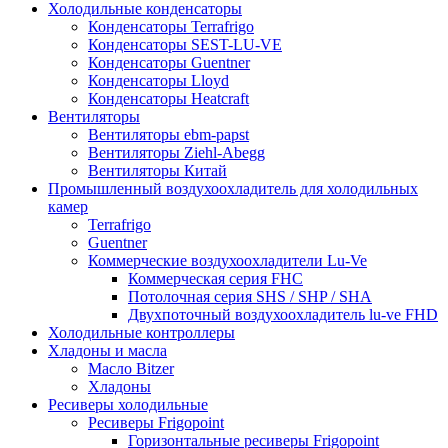
Холодильные конденсаторы
Конденсаторы Terrafrigo
Конденсаторы SEST-LU-VE
Конденсаторы Guentner
Конденсаторы Lloyd
Конденсаторы Heatcraft
Вентиляторы
Вентиляторы ebm-papst
Вентиляторы Ziehl-Abegg
Вентиляторы Китай
Промышленный воздухоохладитель для холодильных
камер
Terrafrigo
Guentner
Коммерческие воздухоохладители Lu-Ve
Коммерческая серия FHC
Потолочная серия SHS / SHP / SHA
Двухпоточный воздухоохладитель lu-ve FHD
Холодильные контроллеры
Хладоны и масла
Масло Bitzer
Хладоны
Ресиверы холодильные
Ресиверы Frigopoint
Горизонтальные ресиверы Frigopoint