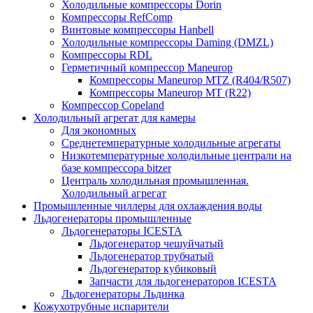
Холодильные компрессоры Dorin
Компрессоры RefComp
Винтовые компрессоры Hanbell
Холодильные компрессоры Daming (DMZL)
Компрессоры RDL
Герметичный компрессор Maneurop
Компрессоры Maneurop MTZ (R404/R507)
Компрессоры Maneurop MT (R22)
Компрессор Copeland
Холодильный агрегат для камеры
Для экономных
Среднетемпературные холодильные агрегаты
Низкотемпературные холодильные централи на
базе компрессора bitzer
Централь холодильная промышленная.
Холодильный агрегат
Промышленные чиллеры для охлаждения воды
Льдогенераторы промышленные
Льдогенераторы ICESTA
Льдогенератор чешуйчатый
Льдогенератор трубчатый
Льдогенератор кубиковый
Запчасти для льдогенераторов ICESTA
Льдогенераторы Льдинка
Кожухотрубные испарители