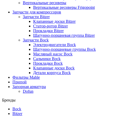
Вертикальные ресиверы
Вертикальные ресиверы Frigopoint
Запчасти для компрессоров
Запчасти Bitzer
Клапанные доски Bitzer
Статор-ротор Bitzer
Прокладки Bitzer
Шатунно-поршневая группа Bitzer
Запчасти Bock
Электродвигатели Bock
Шатунно-поршневые группы Bock
Масляный насос Bock
Сальники Bock
Прокладки Bock
Клапанные доски Bock
Детали корпуса Bock
Фильтры Mahle
Припой
Запорная арматура
Dofun
Бренды
Bock
Bitzer