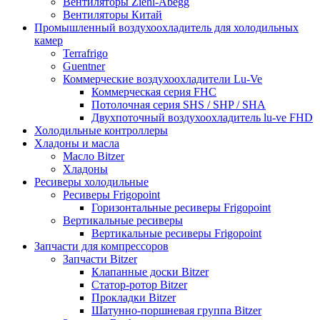
Вентиляторы Ziehl-Abegg
Вентиляторы Китай
Промышленный воздухоохладитель для холодильных
камер
Terrafrigo
Guentner
Коммерческие воздухоохладители Lu-Ve
Коммерческая серия FHC
Потолочная серия SHS / SHP / SHA
Двухпоточный воздухоохладитель lu-ve FHD
Холодильные контроллеры
Хладоны и масла
Масло Bitzer
Хладоны
Ресиверы холодильные
Ресиверы Frigopoint
Горизонтальные ресиверы Frigopoint
Вертикальные ресиверы
Вертикальные ресиверы Frigopoint
Запчасти для компрессоров
Запчасти Bitzer
Клапанные доски Bitzer
Статор-ротор Bitzer
Прокладки Bitzer
Шатунно-поршневая группа Bitzer