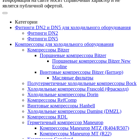
Информация на сайте носит справочный характер и не
являтся публичной офертой.
Категории
Фитинги DN2 и DN5 для холодильного оборудования
Фитинги DN2
Фитинги DN5
Компрессоры для холодильного оборудования
Компрессоры Bitzer
Поршневые компрессора Bitzer
Поршневые компрессоры Bitzer New
Ecoline
Винтовые компрессоры Bitzer (Битцер)
Масляные фильтры
Полугерметичные холодильные компрессоры Bock
Холодильные компрессоры Frascold (Фрасколд)
Холодильные компрессоры Dorin
Компрессоры RefComp
Винтовые компрессоры Hanbell
Холодильные компрессоры Daming (DMZL)
Компрессоры RDL
Герметичный компрессор Maneurop
Компрессоры Maneurop MTZ (R404/R507)
Компрессоры Maneurop MT (R22)