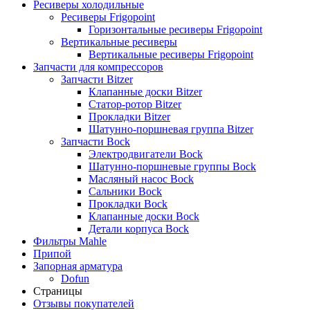
Ресиверы холодильные
Ресиверы Frigopoint
Горизонтальные ресиверы Frigopoint
Вертикальные ресиверы
Вертикальные ресиверы Frigopoint
Запчасти для компрессоров
Запчасти Bitzer
Клапанные доски Bitzer
Статор-ротор Bitzer
Прокладки Bitzer
Шатунно-поршневая группа Bitzer
Запчасти Bock
Электродвигатели Bock
Шатунно-поршневые группы Bock
Масляный насос Bock
Сальники Bock
Прокладки Bock
Клапанные доски Bock
Детали корпуса Bock
Фильтры Mahle
Припой
Запорная арматура
Dofun
Страницы
Отзывы покупателей