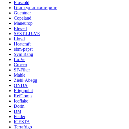
Frascold
Гринкул инжиниринг
Guentner
Copeland
Maneurop
Eliwell
SEST-LU-VE
Lloyd
Heatcraft
ebm-papst
Sym Bang
Lu-Ve
Crocco
SF-Filter
Mahle
Ziehl-Abegg
ONDA
Frigopoint
RefComp
Iceflake
Dorin
DM
Felder
ICESTA
Terrafrigo