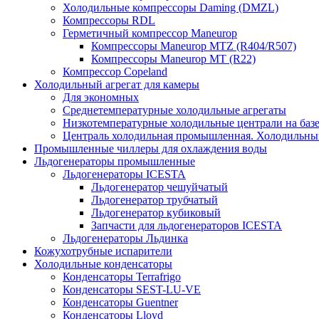
Холодильные компрессоры Daming (DMZL)
Компрессоры RDL
Герметичный компрессор Maneurop
Компрессоры Maneurop MTZ (R404/R507)
Компрессоры Maneurop MT (R22)
Компрессор Copeland
Холодильный агрегат для камеры
Для экономных
Среднетемпературные холодильные агрегаты
Низкотемпературные холодильные централи на базе 
Централь холодильная промышленная. Холодильный
Промышленные чиллеры для охлаждения воды
Льдогенераторы промышленные
Льдогенераторы ICESTA
Льдогенератор чешуйчатый
Льдогенератор трубчатый
Льдогенератор кубиковый
Запчасти для льдогенераторов ICESTA
Льдогенераторы Льдинка
Кожухотрубные испарители
Холодильные конденсаторы
Конденсаторы Terrafrigo
Конденсаторы SEST-LU-VE
Конденсаторы Guentner
Конденсаторы Lloyd