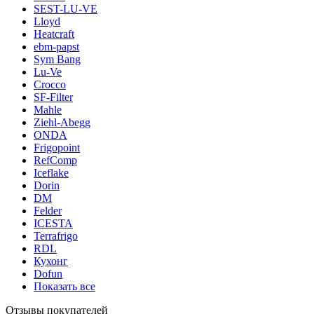
SEST-LU-VE
Lloyd
Heatcraft
ebm-papst
Sym Bang
Lu-Ve
Crocco
SF-Filter
Mahle
Ziehl-Abegg
ONDA
Frigopoint
RefComp
Iceflake
Dorin
DM
Felder
ICESTA
Terrafrigo
RDL
Кухонг
Dofun
Показать все
Отзывы покупателей