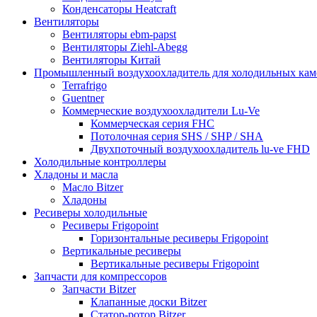
Конденсаторы Heatcraft
Вентиляторы
Вентиляторы ebm-papst
Вентиляторы Ziehl-Abegg
Вентиляторы Китай
Промышленный воздухоохладитель для холодильных кам
Terrafrigo
Guentner
Коммерческие воздухоохладители Lu-Ve
Коммерческая серия FHC
Потолочная серия SHS / SHP / SHA
Двухпоточный воздухоохладитель lu-ve FHD
Холодильные контроллеры
Хладоны и масла
Масло Bitzer
Хладоны
Ресиверы холодильные
Ресиверы Frigopoint
Горизонтальные ресиверы Frigopoint
Вертикальные ресиверы
Вертикальные ресиверы Frigopoint
Запчасти для компрессоров
Запчасти Bitzer
Клапанные доски Bitzer
Статор-ротор Bitzer