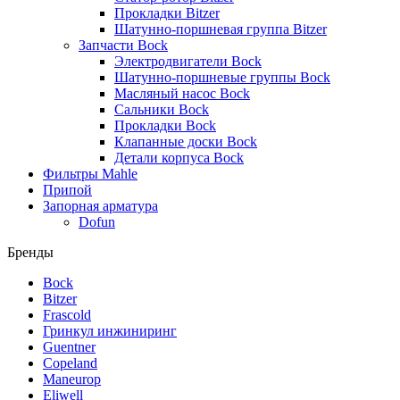
Прокладки Bitzer
Шатунно-поршневая группа Bitzer
Запчасти Bock
Электродвигатели Bock
Шатунно-поршневые группы Bock
Масляный насос Bock
Сальники Bock
Прокладки Bock
Клапанные доски Bock
Детали корпуса Bock
Фильтры Mahle
Припой
Запорная арматура
Dofun
Бренды
Bock
Bitzer
Frascold
Гринкул инжиниринг
Guentner
Copeland
Maneurop
Eliwell